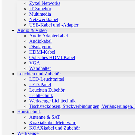
Zyxel Networks
IT Zubehör
Multimedia
Netzwerkkabel
USB-Kabel und -Adapter
Audio & Video
Audio Adapterkabel
Audiokabel
Displayport
HDMI-Kabel
Optisches HDMI-Kabel
VGA
Wandhalter
Leuchten und Zubehör
LED-Leuchtmittel
LED-Panel
Leuchten Zubehör
Lichttechnik
Werkzeuge Lichttechnik
Tischsteckdosen, Steckverbindungen, Verlängerungen,
Haustechnik
Antenne & SAT
Koaxialkabel Meterware
KOAXkabel und Zubehör
Werkzeuge