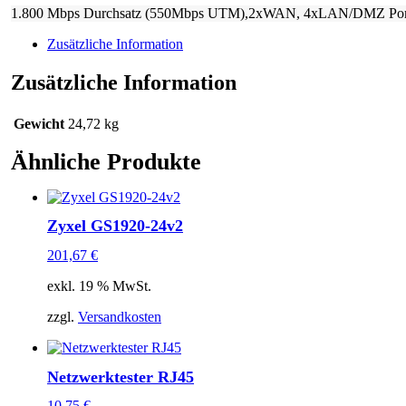
UTM
1.800 Mbps Durchsatz (550Mbps UTM),2xWAN, 4xLAN/DMZ Ports,
BUNDLE
Firewall
Zusätzliche Information
Menge
Zusätzliche Information
Gewicht
24,72 kg
Ähnliche Produkte
Zyxel GS1920-24v2
201,67
€
exkl. 19 % MwSt.
zzgl.
Versandkosten
Netzwerktester RJ45
10,75
€