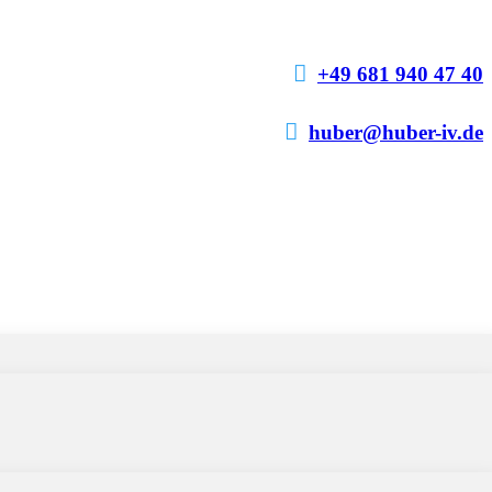

+49 681 940 47 40

huber@huber-iv.de