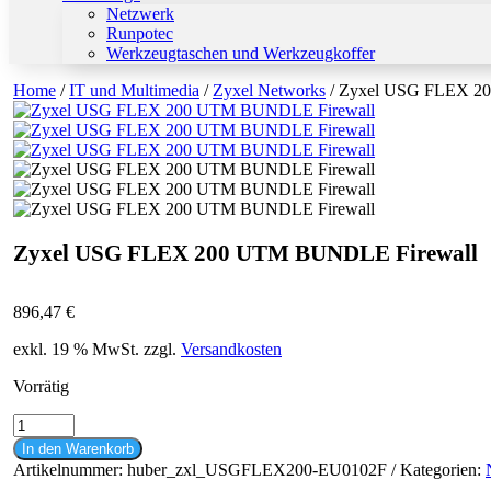
Netzwerk
Runpotec
Werkzeugtaschen und Werkzeugkoffer
Home
/
IT und Multimedia
/
Zyxel Networks
/ Zyxel USG FLEX 2
Zyxel USG FLEX 200 UTM BUNDLE Firewall
896,47
€
exkl. 19 % MwSt.
zzgl.
Versandkosten
Vorrätig
Zyxel
USG
In den Warenkorb
FLEX
Artikelnummer:
huber_zxl_USGFLEX200-EU0102F
Kategorien:
200