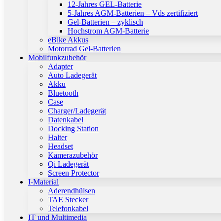
12-Jahres GEL-Batterie
5-Jahres AGM-Batterien – Vds zertifiziert
Gel-Batterien – zyklisch
Hochstrom AGM-Batterie
eBike Akkus
Motorrad Gel-Batterien
Mobilfunkzubehör
Adapter
Auto Ladegerät
Akku
Bluetooth
Case
Charger/Ladegerät
Datenkabel
Docking Station
Halter
Headset
Kamerazubehör
Qi Ladegerät
Screen Protector
I-Material
Aderendhülsen
TAE Stecker
Telefonkabel
IT und Multimedia