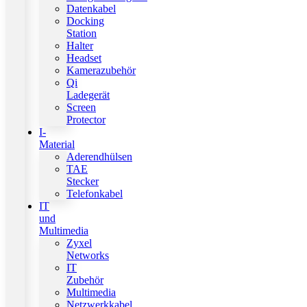
Datenkabel
Docking
Station
Halter
Headset
Kamerazubehör
Qi
Ladegerät
Screen
Protector
I-
Material
Aderendhülsen
TAE
Stecker
Telefonkabel
IT
und
Multimedia
Zyxel
Networks
IT
Zubehör
Multimedia
Netzwerkkabel