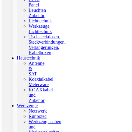
Panel
Leuchten
Zubehör
Lichttechnik
Werkzeuge
Lichttechnik
Tischsteckdosen,
Steckverbindungen,
Verlängerungen,
Kabelboxen
Haustechnik
Antenne
&
SAT
Koaxialkabel
Meterware
KOAXkabel
und
Zubehör
Werkzeuge
Netzwerk
Runpotec
Werkzeugtaschen
und