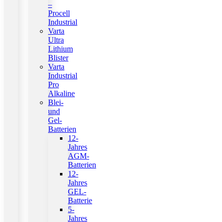
–
Procell
Industrial
Varta
Ultra
Lithium
Blister
Varta
Industrial
Pro
Alkaline
Blei-
und
Gel-
Batterien
12-
Jahres
AGM-
Batterien
12-
Jahres
GEL-
Batterie
5-
Jahres