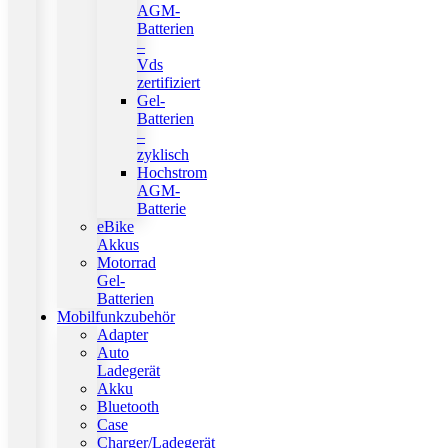
AGM-
Batterien
–
Vds
zertifiziert
Gel-
Batterien
–
zyklisch
Hochstrom
AGM-
Batterie
eBike
Akkus
Motorrad
Gel-
Batterien
Mobilfunkzubehör
Adapter
Auto
Ladegerät
Akku
Bluetooth
Case
Charger/Ladegerät