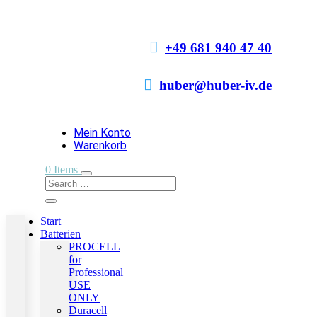

+49 681 940 47 40

huber@huber-iv.de
Mein Konto
Warenkorb
0 Items
Start
Batterien
PROCELL
for
Professional
USE
ONLY
Duracell