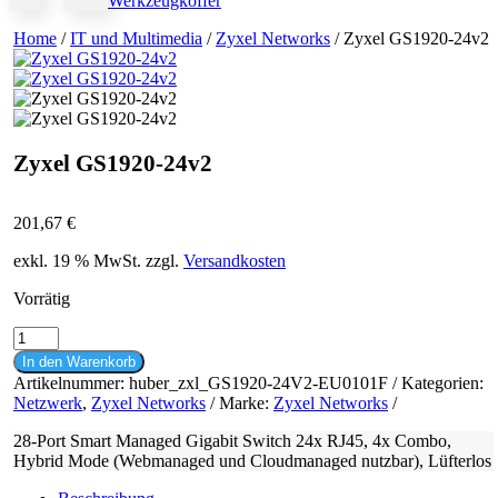
Werkzeugkoffer
Home
/
IT und Multimedia
/
Zyxel Networks
/ Zyxel GS1920-24v2
Zyxel GS1920-24v2
201,67
€
exkl. 19 % MwSt.
zzgl.
Versandkosten
Vorrätig
Zyxel
GS1920-
In den Warenkorb
24v2
Artikelnummer:
huber_zxl_GS1920-24V2-EU0101F
Kategorien:
Menge
Netzwerk
,
Zyxel Networks
Marke:
Zyxel Networks
28-Port Smart Managed Gigabit Switch 24x RJ45, 4x Combo,
Hybrid Mode (Webmanaged und Cloudmanaged nutzbar), Lüfterlos