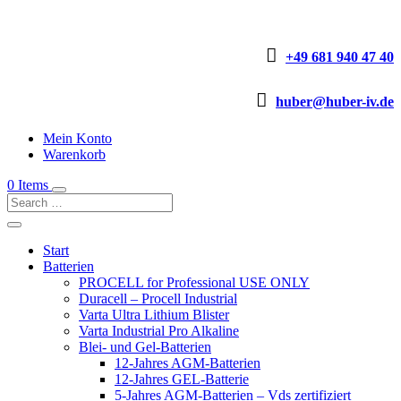

+49 681 940 47 40

huber@huber-iv.de
Mein Konto
Warenkorb
0 Items
Start
Batterien
PROCELL for Professional USE ONLY
Duracell – Procell Industrial
Varta Ultra Lithium Blister
Varta Industrial Pro Alkaline
Blei- und Gel-Batterien
12-Jahres AGM-Batterien
12-Jahres GEL-Batterie
5-Jahres AGM-Batterien – Vds zertifiziert