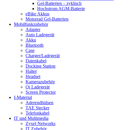
Gel-Batterien – zyklisch
Hochstrom AGM-Batterie
eBike Akkus
Motorrad Gel-Batterien
Mobilfunkzubehör
Adapter
Auto Ladegerät
Akku
Bluetooth
Case
Charger/Ladegerät
Datenkabel
Docking Station
Halter
Headset
Kamerazubehör
Qi Ladegerät
Screen Protector
I-Material
Aderendhülsen
TAE Stecker
Telefonkabel
IT und Multimedia
Zyxel Networks
IT Zubehör