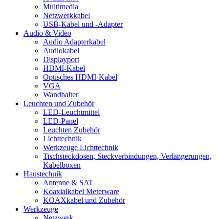
Multimedia
Netzwerkkabel
USB-Kabel und -Adapter
Audio & Video
Audio Adapterkabel
Audiokabel
Displayport
HDMI-Kabel
Optisches HDMI-Kabel
VGA
Wandhalter
Leuchten und Zubehör
LED-Leuchtmittel
LED-Panel
Leuchten Zubehör
Lichttechnik
Werkzeuge Lichttechnik
Tischsteckdosen, Steckverbindungen, Verlängerungen,
Kabelboxen
Haustechnik
Antenne & SAT
Koaxialkabel Meterware
KOAXkabel und Zubehör
Werkzeuge
Netzwerk