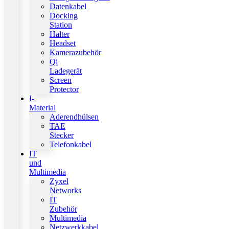
Datenkabel
Docking
Station
Halter
Headset
Kamerazubehör
Qi
Ladegerät
Screen
Protector
I-
Material
Aderendhülsen
TAE
Stecker
Telefonkabel
IT
und
Multimedia
Zyxel
Networks
IT
Zubehör
Multimedia
Netzwerkkabel