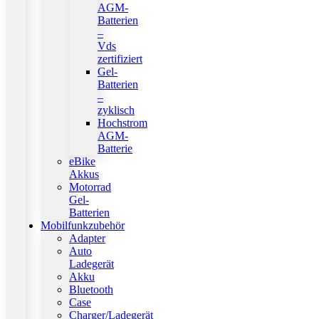
AGM-
Batterien
–
Vds
zertifiziert
Gel-
Batterien
–
zyklisch
Hochstrom
AGM-
Batterie
eBike
Akkus
Motorrad
Gel-
Batterien
Mobilfunkzubehör
Adapter
Auto
Ladegerät
Akku
Bluetooth
Case
Charger/Ladegerät