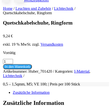
Werkzeugkoffer
Home
/
Leuchten und Zubehör
/
Lichttechnik
/
Quetschkabelschuhe, Ringform
Quetschkabelschuhe, Ringform
9,24
€
exkl. 19 % MwSt.
zzgl.
Versandkosten
Vorrätig
Quetschkabelschuhe,
Ringform
In den Warenkorb
Menge
Artikelnummer:
Huber_701420
Kategorien:
I-Material
,
Lichttechnik
0,5 – 1,5qmm, M5; VE 100; | Preis per 100 Stück
Zusätzliche Information
Zusätzliche Information