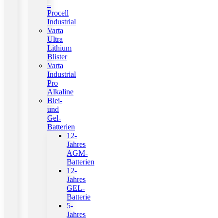
–
Procell
Industrial
Varta
Ultra
Lithium
Blister
Varta
Industrial
Pro
Alkaline
Blei-
und
Gel-
Batterien
12-
Jahres
AGM-
Batterien
12-
Jahres
GEL-
Batterie
5-
Jahres