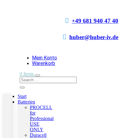

+49 681 940 47 40

huber@huber-iv.de
Mein Konto
Warenkorb
0 Items
Start
Batterien
PROCELL
for
Professional
USE
ONLY
Duracell