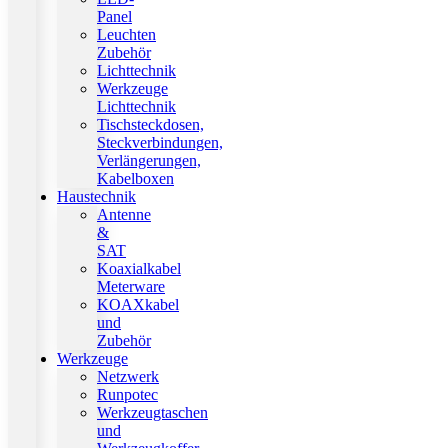
Panel
Leuchten
Zubehör
Lichttechnik
Werkzeuge
Lichttechnik
Tischsteckdosen,
Steckverbindungen,
Verlängerungen,
Kabelboxen
Haustechnik
Antenne
&
SAT
Koaxialkabel
Meterware
KOAXkabel
und
Zubehör
Werkzeuge
Netzwerk
Runpotec
Werkzeugtaschen
und