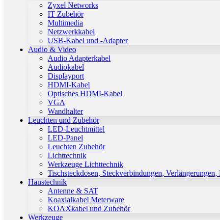
Zyxel Networks
IT Zubehör
Multimedia
Netzwerkkabel
USB-Kabel und -Adapter
Audio & Video
Audio Adapterkabel
Audiokabel
Displayport
HDMI-Kabel
Optisches HDMI-Kabel
VGA
Wandhalter
Leuchten und Zubehör
LED-Leuchtmittel
LED-Panel
Leuchten Zubehör
Lichttechnik
Werkzeuge Lichttechnik
Tischsteckdosen, Steckverbindungen, Verlängerungen,
Haustechnik
Antenne & SAT
Koaxialkabel Meterware
KOAXkabel und Zubehör
Werkzeuge