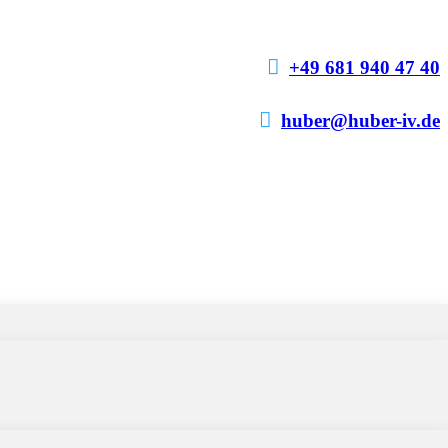

+49 681 940 47 40

huber@huber-iv.de