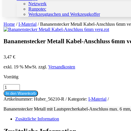
Netzwerk
Runpotec
Werkzeugtaschen und Werkzeugkoffer
Home
/
I-Material
/ Bananenstecker Metall Kabel-Anschluss 6mm ver
Bananenstecker Metall Kabel-Anschluss 6mm ve
3,47
€
exkl. 19 % MwSt.
zzgl.
Versandkosten
Vorrätig
Bananenstecker
Metall
In den Warenkorb
Kabel-
Artikelnummer:
Huber_56210-R
Kategorie:
I-Material
Anschluss
6mm
Bananenstecker Metall mit Lautsprecherkabel-Anschluss max. 6 mm, 
verg.rot
Menge
Zusätzliche Information