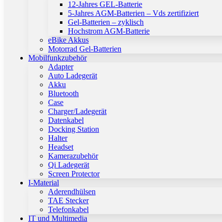
12-Jahres GEL-Batterie
5-Jahres AGM-Batterien – Vds zertifiziert
Gel-Batterien – zyklisch
Hochstrom AGM-Batterie
eBike Akkus
Motorrad Gel-Batterien
Mobilfunkzubehör
Adapter
Auto Ladegerät
Akku
Bluetooth
Case
Charger/Ladegerät
Datenkabel
Docking Station
Halter
Headset
Kamerazubehör
Qi Ladegerät
Screen Protector
I-Material
Aderendhülsen
TAE Stecker
Telefonkabel
IT und Multimedia