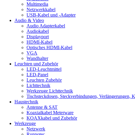
Multimedia
Netzwerkkabel
USB-Kabel und -Adapter
Audio & Video
Audio Adapterkabel
Audiokabel
Displayport
HDMI-Kabel
Optisches HDMI-Kabel
VGA
Wandhalter
Leuchten und Zubehör
LED-Leuchtmittel
LED-Panel
Leuchten Zubehör
Lichttechnik
Werkzeuge Lichttechnik
Tischsteckdosen, Steckverbindungen, Verlängerungen, 
Haustechnik
Antenne & SAT
Koaxialkabel Meterware
KOAXkabel und Zubehör
Werkzeuge
Netzwerk
Runpotec