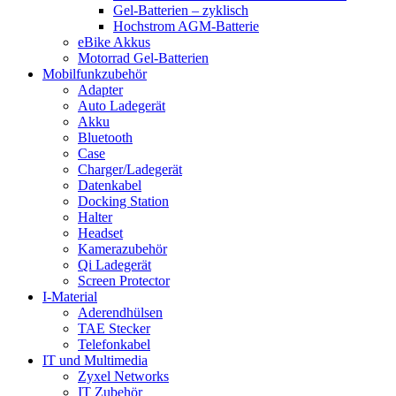
Gel-Batterien – zyklisch
Hochstrom AGM-Batterie
eBike Akkus
Motorrad Gel-Batterien
Mobilfunkzubehör
Adapter
Auto Ladegerät
Akku
Bluetooth
Case
Charger/Ladegerät
Datenkabel
Docking Station
Halter
Headset
Kamerazubehör
Qi Ladegerät
Screen Protector
I-Material
Aderendhülsen
TAE Stecker
Telefonkabel
IT und Multimedia
Zyxel Networks
IT Zubehör