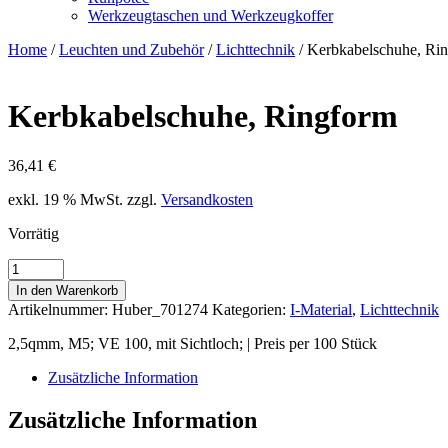
Werkzeugtaschen und Werkzeugkoffer
Home
/
Leuchten und Zubehör
/
Lichttechnik
/ Kerbkabelschuhe, Ri
Kerbkabelschuhe, Ringform
36,41
€
exkl. 19 % MwSt.
zzgl.
Versandkosten
Vorrätig
Kerbkabelschuhe,
Ringform
In den Warenkorb
Menge
Artikelnummer:
Huber_701274
Kategorien:
I-Material
,
Lichttechnik
2,5qmm, M5; VE 100, mit Sichtloch; | Preis per 100 Stück
Zusätzliche Information
Zusätzliche Information