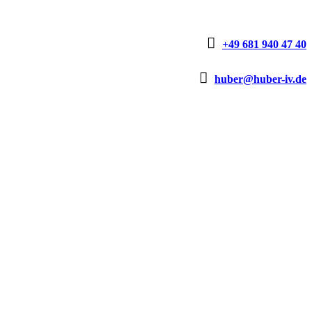

+49 681 940 47 40

huber@huber-iv.de