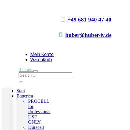

+49 681 940 47 40

huber@huber-iv.de
Mein Konto
Warenkorb
0 Items
Start
Batterien
PROCELL
for
Professional
USE
ONLY
Duracell