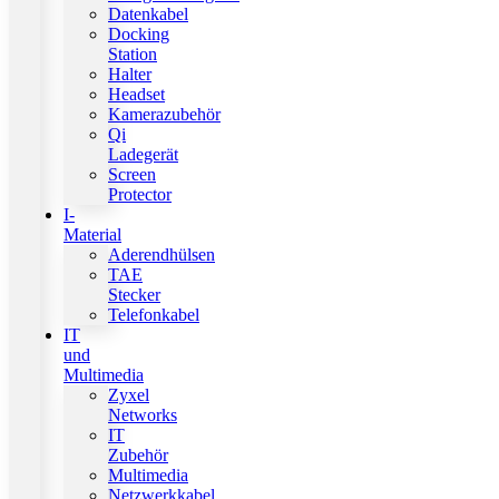
Datenkabel
Docking
Station
Halter
Headset
Kamerazubehör
Qi
Ladegerät
Screen
Protector
I-
Material
Aderendhülsen
TAE
Stecker
Telefonkabel
IT
und
Multimedia
Zyxel
Networks
IT
Zubehör
Multimedia
Netzwerkkabel