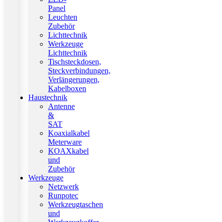
Panel
Leuchten
Zubehör
Lichttechnik
Werkzeuge
Lichttechnik
Tischsteckdosen,
Steckverbindungen,
Verlängerungen,
Kabelboxen
Haustechnik
Antenne
&
SAT
Koaxialkabel
Meterware
KOAXkabel
und
Zubehör
Werkzeuge
Netzwerk
Runpotec
Werkzeugtaschen
und