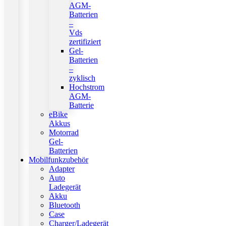
AGM-
Batterien
–
Vds
zertifiziert
Gel-
Batterien
–
zyklisch
Hochstrom
AGM-
Batterie
eBike
Akkus
Motorrad
Gel-
Batterien
Mobilfunkzubehör
Adapter
Auto
Ladegerät
Akku
Bluetooth
Case
Charger/Ladegerät