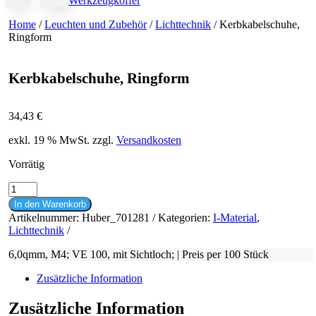
Werkzeugkoffer
Home
/
Leuchten und Zubehör
/
Lichttechnik
/ Kerbkabelschuhe,
Ringform
Kerbkabelschuhe, Ringform
34,43
€
exkl. 19 % MwSt.
zzgl.
Versandkosten
Vorrätig
Kerbkabelschuhe,
Ringform
In den Warenkorb
Menge
Artikelnummer:
Huber_701281
Kategorien:
I-Material
,
Lichttechnik
6,0qmm, M4; VE 100, mit Sichtloch; | Preis per 100 Stück
Zusätzliche Information
Zusätzliche Information