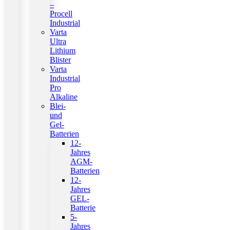
–
Procell
Industrial
Varta
Ultra
Lithium
Blister
Varta
Industrial
Pro
Alkaline
Blei-
und
Gel-
Batterien
12-
Jahres
AGM-
Batterien
12-
Jahres
GEL-
Batterie
5-
Jahres