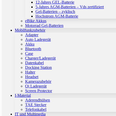
12-Jahres GEL-Batterie
5-Jahres AGM-Batterien – Vds zertifiziert
Gel-Batterien – zyklisch
Hochstrom AGM-Batterie
eBike Akkus
Motorrad Gel-Batterien
Mobilfunkzubehör
Adapter
Auto Ladegerät
Akku
Bluetooth
Case
Charger/Ladegerät
Datenkabel
Docking Station
Halter
Headset
Kamerazubehör
Qi Ladegerät
Screen Protector
I-Material
Aderendhülsen
TAE Stecker
Telefonkabel
IT und Multimedia