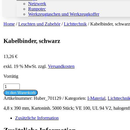
Netzwerk
Runpotec
Werkzeugtaschen und Werkzeugkoffer
Home
/
Leuchten und Zubehör
/
Lichttechnik
/ Kabelbinder, schwarz
Kabelbinder, schwarz
13,26
€
exkl. 19 % MwSt.
zzgl.
Versandkosten
Vorrätig
Kabelbinder,
schwarz
In den Warenkorb
Menge
Artikelnummer:
Huber_701129
Kategorien:
I-Material
,
Lichttechni
4,8 x 390 mm, Kartoninh. 5000 Stück; VE 100, UL 94 V2, halogenfre
Zusätzliche Information