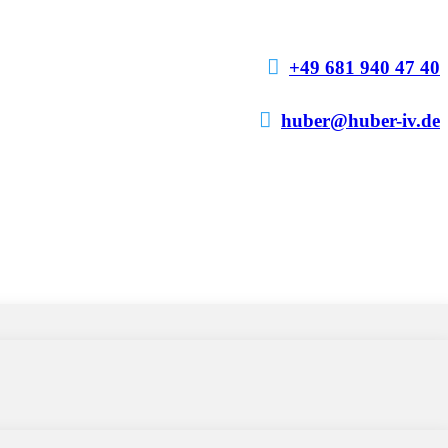

+49 681 940 47 40

huber@huber-iv.de