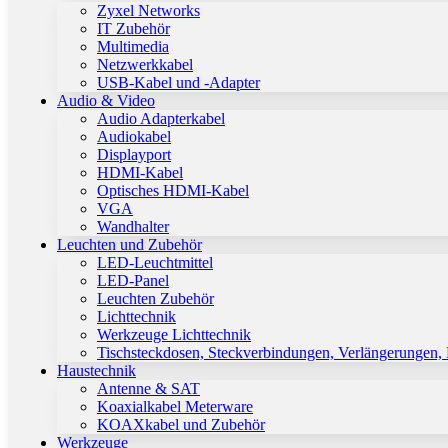
Zyxel Networks
IT Zubehör
Multimedia
Netzwerkkabel
USB-Kabel und -Adapter
Audio & Video
Audio Adapterkabel
Audiokabel
Displayport
HDMI-Kabel
Optisches HDMI-Kabel
VGA
Wandhalter
Leuchten und Zubehör
LED-Leuchtmittel
LED-Panel
Leuchten Zubehör
Lichttechnik
Werkzeuge Lichttechnik
Tischsteckdosen, Steckverbindungen, Verlängerungen,
Haustechnik
Antenne & SAT
Koaxialkabel Meterware
KOAXkabel und Zubehör
Werkzeuge