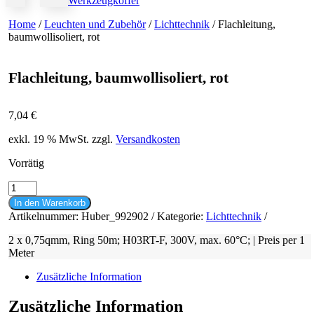
Werkzeugkoffer
Home
/
Leuchten und Zubehör
/
Lichttechnik
/ Flachleitung,
baumwollisoliert, rot
Flachleitung, baumwollisoliert, rot
7,04
€
exkl. 19 % MwSt.
zzgl.
Versandkosten
Vorrätig
Flachleitung,
baumwollisoliert,
In den Warenkorb
rot
Artikelnummer:
Huber_992902
Kategorie:
Lichttechnik
Menge
2 x 0,75qmm, Ring 50m; H03RT-F, 300V, max. 60°C; | Preis per 1
Meter
Zusätzliche Information
Zusätzliche Information