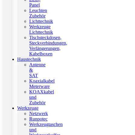
Panel
Leuchten
Zubehör
Lichttechnik
Werkzeuge
Lichttechnik
Tischsteckdosen,
Steckverbindungen,
Verlängerungen,
Kabelboxen
Haustechnik
Antenne
&
SAT
Koaxialkabel
Meterware
KOAXkabel
und
Zubehör
Werkzeuge
Netzwerk
Runpotec
Werkzeugtaschen
und