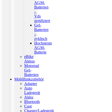
AGM-
Batterien
–
Vds
zertifiziert
Gel-
Batterien
–
zyklisch
Hochstrom
AGM-
Batterie
eBike
Akkus
Motorrad
Gel-
Batterien
Mobilfunkzubehör
Adapter
Auto
Ladegerät
Akku
Bluetooth
Case
Charger/Ladegerät