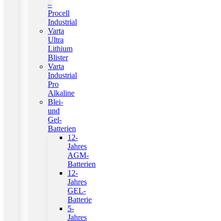
–
Procell
Industrial
Varta
Ultra
Lithium
Blister
Varta
Industrial
Pro
Alkaline
Blei-
und
Gel-
Batterien
12-
Jahres
AGM-
Batterien
12-
Jahres
GEL-
Batterie
5-
Jahres