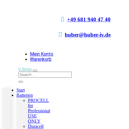

+49 681 940 47 40

huber@huber-iv.de
Mein Konto
Warenkorb
0 Items
Start
Batterien
PROCELL
for
Professional
USE
ONLY
Duracell