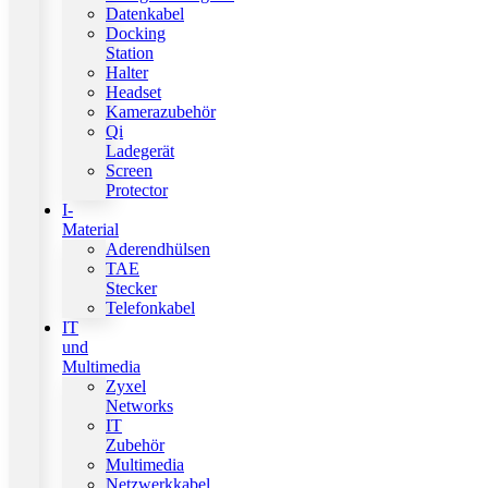
Datenkabel
Docking
Station
Halter
Headset
Kamerazubehör
Qi
Ladegerät
Screen
Protector
I-
Material
Aderendhülsen
TAE
Stecker
Telefonkabel
IT
und
Multimedia
Zyxel
Networks
IT
Zubehör
Multimedia
Netzwerkkabel