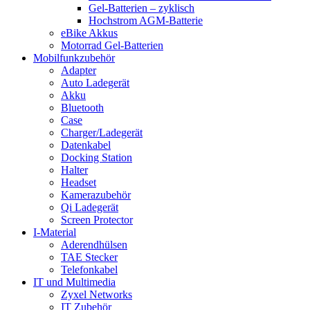
Gel-Batterien – zyklisch
Hochstrom AGM-Batterie
eBike Akkus
Motorrad Gel-Batterien
Mobilfunkzubehör
Adapter
Auto Ladegerät
Akku
Bluetooth
Case
Charger/Ladegerät
Datenkabel
Docking Station
Halter
Headset
Kamerazubehör
Qi Ladegerät
Screen Protector
I-Material
Aderendhülsen
TAE Stecker
Telefonkabel
IT und Multimedia
Zyxel Networks
IT Zubehör