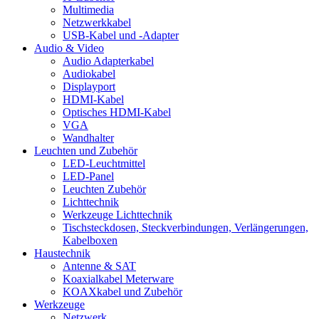
Multimedia
Netzwerkkabel
USB-Kabel und -Adapter
Audio & Video
Audio Adapterkabel
Audiokabel
Displayport
HDMI-Kabel
Optisches HDMI-Kabel
VGA
Wandhalter
Leuchten und Zubehör
LED-Leuchtmittel
LED-Panel
Leuchten Zubehör
Lichttechnik
Werkzeuge Lichttechnik
Tischsteckdosen, Steckverbindungen, Verlängerungen,
Kabelboxen
Haustechnik
Antenne & SAT
Koaxialkabel Meterware
KOAXkabel und Zubehör
Werkzeuge
Netzwerk