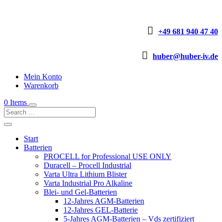

+49 681 940 47 40

huber@huber-iv.de
Mein Konto
Warenkorb
0 Items
Start
Batterien
PROCELL for Professional USE ONLY
Duracell – Procell Industrial
Varta Ultra Lithium Blister
Varta Industrial Pro Alkaline
Blei- und Gel-Batterien
12-Jahres AGM-Batterien
12-Jahres GEL-Batterie
5-Jahres AGM-Batterien – Vds zertifiziert