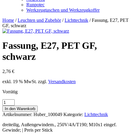
Runpotec
Werkzeugtaschen und Werkzeugkoffer
Home
/
Leuchten und Zubehör
/
Lichttechnik
/ Fassung, E27, PET
GF, schwarz
Fassung, E27, PET GF,
schwarz
2,76
€
exkl. 19 % MwSt.
zzgl.
Versandkosten
Vorrätig
Fassung,
E27,
In den Warenkorb
PET
Artikelnummer:
Huber_100049
Kategorie:
Lichttechnik
GF,
schwarz
dreiteilig, Außengewindem., 250V/4A/T190; M10x1 eingef.
Menge
Gewinde; | Preis per Stück