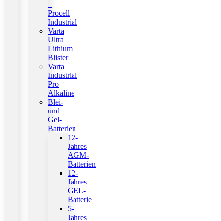
–
Procell
Industrial
Varta
Ultra
Lithium
Blister
Varta
Industrial
Pro
Alkaline
Blei-
und
Gel-
Batterien
12-
Jahres
AGM-
Batterien
12-
Jahres
GEL-
Batterie
5-
Jahres