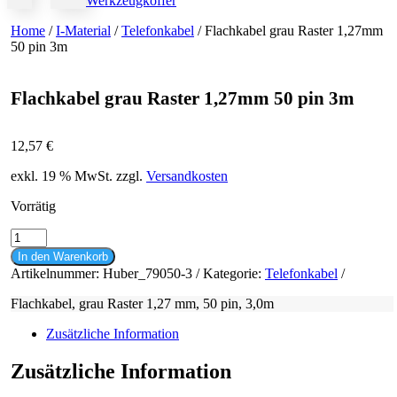
Werkzeugkoffer
Home
/
I-Material
/
Telefonkabel
/ Flachkabel grau Raster 1,27mm
50 pin 3m
Flachkabel grau Raster 1,27mm 50 pin 3m
12,57
€
exkl. 19 % MwSt.
zzgl.
Versandkosten
Vorrätig
Flachkabel
grau
In den Warenkorb
Raster
Artikelnummer:
Huber_79050-3
Kategorie:
Telefonkabel
1,27mm
50
Flachkabel, grau Raster 1,27 mm, 50 pin, 3,0m
pin
3m
Zusätzliche Information
Menge
Zusätzliche Information