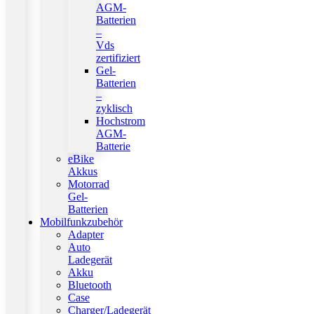
AGM-
Batterien
–
Vds
zertifiziert
Gel-
Batterien
–
zyklisch
Hochstrom
AGM-
Batterie
eBike
Akkus
Motorrad
Gel-
Batterien
Mobilfunkzubehör
Adapter
Auto
Ladegerät
Akku
Bluetooth
Case
Charger/Ladegerät