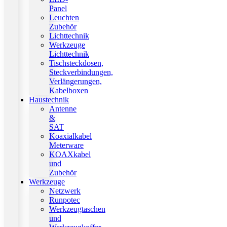
Panel
Leuchten
Zubehör
Lichttechnik
Werkzeuge
Lichttechnik
Tischsteckdosen,
Steckverbindungen,
Verlängerungen,
Kabelboxen
Haustechnik
Antenne
&
SAT
Koaxialkabel
Meterware
KOAXkabel
und
Zubehör
Werkzeuge
Netzwerk
Runpotec
Werkzeugtaschen
und