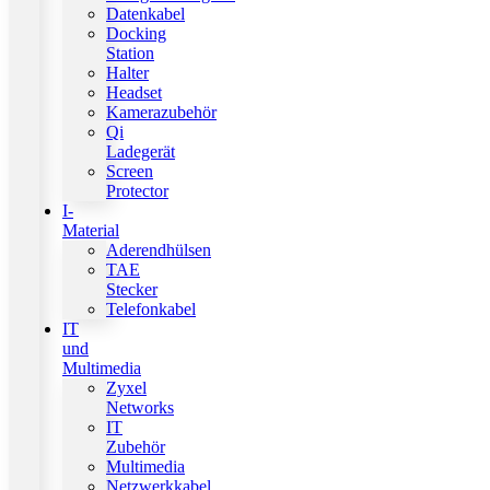
Datenkabel
Docking
Station
Halter
Headset
Kamerazubehör
Qi
Ladegerät
Screen
Protector
I-
Material
Aderendhülsen
TAE
Stecker
Telefonkabel
IT
und
Multimedia
Zyxel
Networks
IT
Zubehör
Multimedia
Netzwerkkabel