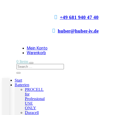

+49 681 940 47 40

huber@huber-iv.de
Mein Konto
Warenkorb
0 Items
Start
Batterien
PROCELL
for
Professional
USE
ONLY
Duracell