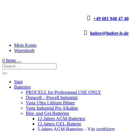

+49 681 940 47 40

huber@huber-iv.de
Mein Konto
Warenkorb
0 Items
Start
Batterien
PROCELL for Professional USE ONLY
Duracell – Procell Industrial
Varta Ultra Lithium Blister
Varta Industrial Pro Alkaline
Blei- und Gel-Batterien
12-Jahres AGM-Batterien
12-Jahres GEL-Batterie
5-Jahres AGM-Batterien – Vds zertifiziert