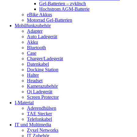
Gel-Batterien – zyklisch
Hochstrom AGM-Batterie
eBike Akkus
Motorrad Gel-Batterien
Mobilfunkzubehör
Adapter
Auto Ladegerät
Akku
Bluetooth
Case
Charger/Ladegerät
Datenkabel
Docking Station
Halter
Headset
Kamerazubehör
Qi Ladegerät
Screen Protector
I-Material
Aderendhülsen
TAE Stecker
Telefonkabel
IT und Multimedia
Zyxel Networks
IT Zubehör