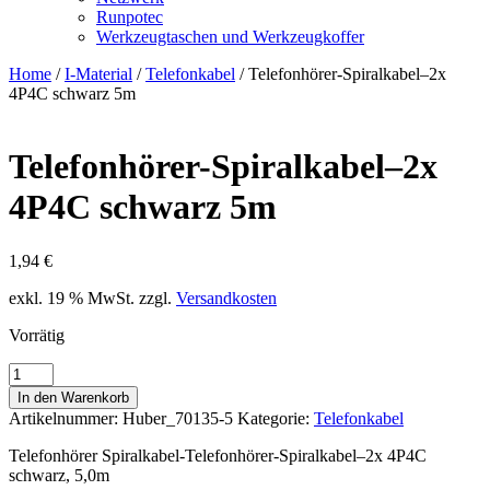
Runpotec
Werkzeugtaschen und Werkzeugkoffer
Home
/
I-Material
/
Telefonkabel
/ Telefonhörer-Spiralkabel–2x
4P4C schwarz 5m
Telefonhörer-Spiralkabel–2x
4P4C schwarz 5m
1,94
€
exkl. 19 % MwSt.
zzgl.
Versandkosten
Vorrätig
Telefonhörer-
Spiralkabel-
In den Warenkorb
-2x
Artikelnummer:
Huber_70135-5
Kategorie:
Telefonkabel
4P4C
schwarz
Telefonhörer Spiralkabel-Telefonhörer-Spiralkabel–2x 4P4C
5m
schwarz, 5,0m
Menge