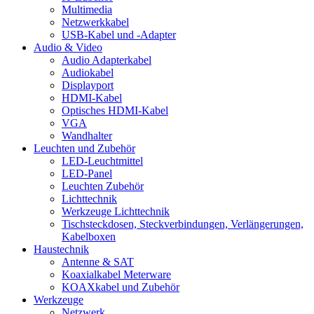
Multimedia
Netzwerkkabel
USB-Kabel und -Adapter
Audio & Video
Audio Adapterkabel
Audiokabel
Displayport
HDMI-Kabel
Optisches HDMI-Kabel
VGA
Wandhalter
Leuchten und Zubehör
LED-Leuchtmittel
LED-Panel
Leuchten Zubehör
Lichttechnik
Werkzeuge Lichttechnik
Tischsteckdosen, Steckverbindungen, Verlängerungen,
Kabelboxen
Haustechnik
Antenne & SAT
Koaxialkabel Meterware
KOAXkabel und Zubehör
Werkzeuge
Netzwerk