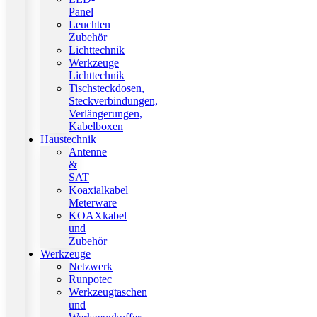
Panel
Leuchten
Zubehör
Lichttechnik
Werkzeuge
Lichttechnik
Tischsteckdosen,
Steckverbindungen,
Verlängerungen,
Kabelboxen
Haustechnik
Antenne
&
SAT
Koaxialkabel
Meterware
KOAXkabel
und
Zubehör
Werkzeuge
Netzwerk
Runpotec
Werkzeugtaschen
und