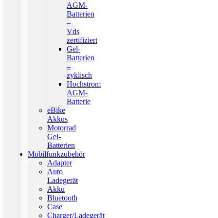
AGM-
Batterien
–
Vds
zertifiziert
Gel-
Batterien
–
zyklisch
Hochstrom
AGM-
Batterie
eBike
Akkus
Motorrad
Gel-
Batterien
Mobilfunkzubehör
Adapter
Auto
Ladegerät
Akku
Bluetooth
Case
Charger/Ladegerät