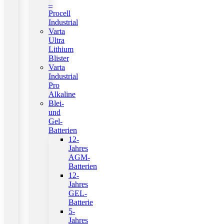
–
Procell
Industrial
Varta
Ultra
Lithium
Blister
Varta
Industrial
Pro
Alkaline
Blei-
und
Gel-
Batterien
12-
Jahres
AGM-
Batterien
12-
Jahres
GEL-
Batterie
5-
Jahres