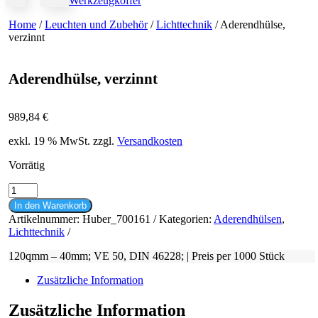
Werkzeugkoffer
Home
/
Leuchten und Zubehör
/
Lichttechnik
/ Aderendhülse,
verzinnt
Aderendhülse, verzinnt
989,84
€
exkl. 19 % MwSt.
zzgl.
Versandkosten
Vorrätig
Aderendhülse,
verzinnt
In den Warenkorb
Menge
Artikelnummer:
Huber_700161
Kategorien:
Aderendhülsen
,
Lichttechnik
120qmm – 40mm; VE 50, DIN 46228; | Preis per 1000 Stück
Zusätzliche Information
Zusätzliche Information