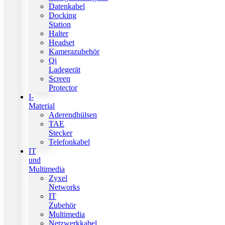
Datenkabel
Docking
Station
Halter
Headset
Kamerazubehör
Qi
Ladegerät
Screen
Protector
I-
Material
Aderendhülsen
TAE
Stecker
Telefonkabel
IT
und
Multimedia
Zyxel
Networks
IT
Zubehör
Multimedia
Netzwerkkabel