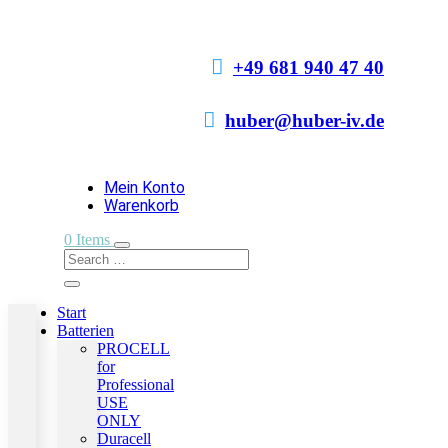

+49 681 940 47 40

huber@huber-iv.de
Mein Konto
Warenkorb
0 Items
Start
Batterien
PROCELL
for
Professional
USE
ONLY
Duracell