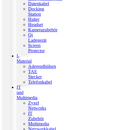
Datenkabel
Docking
Station
Halter
Headset
Kamerazubehör
Qi
Ladegerät
Screen
Protector
I-
Material
Aderendhülsen
TAE
Stecker
Telefonkabel
IT
und
Multimedia
Zyxel
Networks
IT
Zubehör
Multimedia
Netzwerkkabel