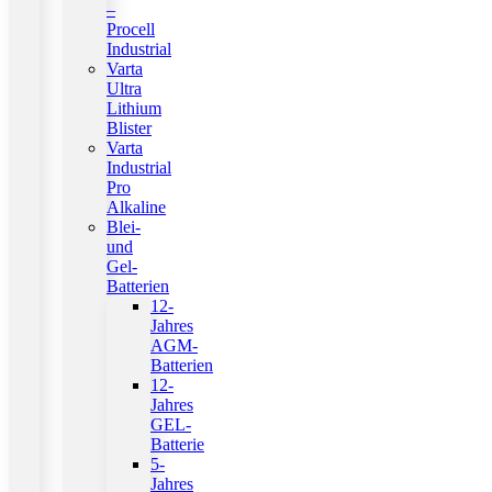
–
Procell
Industrial
Varta
Ultra
Lithium
Blister
Varta
Industrial
Pro
Alkaline
Blei-
und
Gel-
Batterien
12-
Jahres
AGM-
Batterien
12-
Jahres
GEL-
Batterie
5-
Jahres