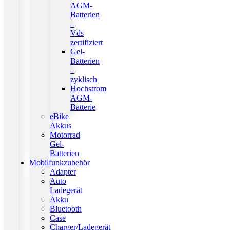
AGM-
Batterien
–
Vds
zertifiziert
Gel-
Batterien
–
zyklisch
Hochstrom
AGM-
Batterie
eBike
Akkus
Motorrad
Gel-
Batterien
Mobilfunkzubehör
Adapter
Auto
Ladegerät
Akku
Bluetooth
Case
Charger/Ladegerät