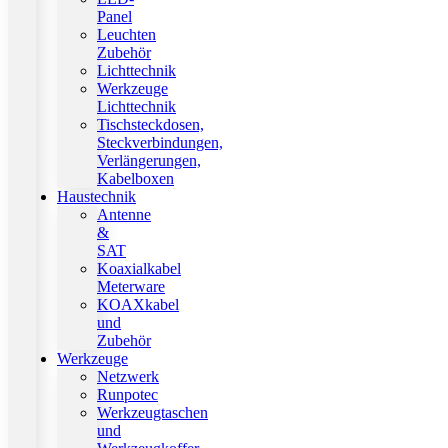
Panel
Leuchten
Zubehör
Lichttechnik
Werkzeuge
Lichttechnik
Tischsteckdosen,
Steckverbindungen,
Verlängerungen,
Kabelboxen
Haustechnik
Antenne
&
SAT
Koaxialkabel
Meterware
KOAXkabel
und
Zubehör
Werkzeuge
Netzwerk
Runpotec
Werkzeugtaschen
und