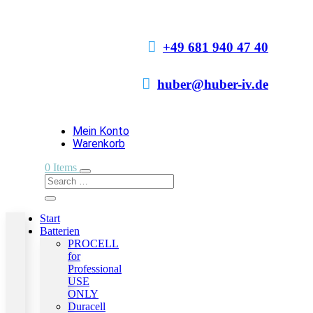

+49 681 940 47 40

huber@huber-iv.de
Mein Konto
Warenkorb
0 Items
Start
Batterien
PROCELL
for
Professional
USE
ONLY
Duracell