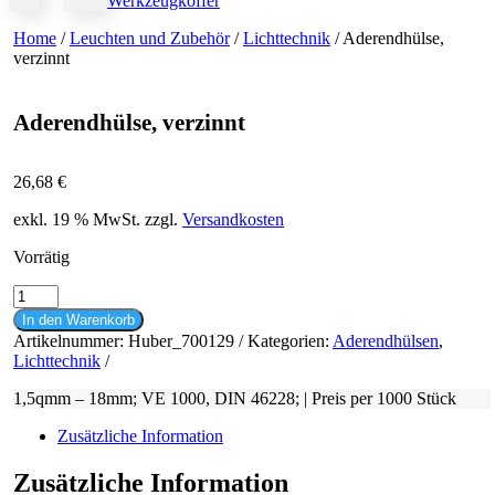
Werkzeugkoffer
Home
/
Leuchten und Zubehör
/
Lichttechnik
/ Aderendhülse,
verzinnt
Aderendhülse, verzinnt
26,68
€
exkl. 19 % MwSt.
zzgl.
Versandkosten
Vorrätig
Aderendhülse,
verzinnt
In den Warenkorb
Menge
Artikelnummer:
Huber_700129
Kategorien:
Aderendhülsen
,
Lichttechnik
1,5qmm – 18mm; VE 1000, DIN 46228; | Preis per 1000 Stück
Zusätzliche Information
Zusätzliche Information