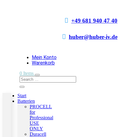

+49 681 940 47 40

huber@huber-iv.de
Mein Konto
Warenkorb
0 Items
Start
Batterien
PROCELL
for
Professional
USE
ONLY
Duracell