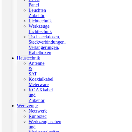
Panel
Leuchten
Zubehör
Lichttechnik
Werkzeuge
Lichttechnik
Tischsteckdosen,
Steckverbindungen,
Verlängerungen,
Kabelboxen
Haustechnik
Antenne
&
SAT
Koaxialkabel
Meterware
KOAXkabel
und
Zubehör
Werkzeuge
Netzwerk
Runpotec
Werkzeugtaschen
und