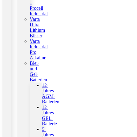
–
Procell
Industrial
Varta
Ultra
Lithium
Blister
Varta
Industrial
Pro
Alkaline
Blei-
und
Gel-
Batterien
12-
Jahres
AGM-
Batterien
12-
Jahres
GEL-
Batterie
5-
Jahres