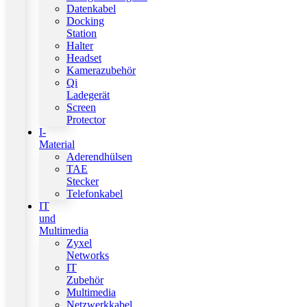
Datenkabel
Docking
Station
Halter
Headset
Kamerazubehör
Qi
Ladegerät
Screen
Protector
I-
Material
Aderendhülsen
TAE
Stecker
Telefonkabel
IT
und
Multimedia
Zyxel
Networks
IT
Zubehör
Multimedia
Netzwerkkabel