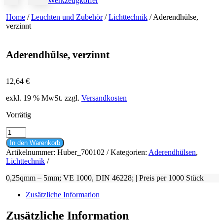
Werkzeugkoffer
Home
/
Leuchten und Zubehör
/
Lichttechnik
/ Aderendhülse,
verzinnt
Aderendhülse, verzinnt
12,64
€
exkl. 19 % MwSt.
zzgl.
Versandkosten
Vorrätig
Aderendhülse,
verzinnt
In den Warenkorb
Menge
Artikelnummer:
Huber_700102
Kategorien:
Aderendhülsen
,
Lichttechnik
0,25qmm – 5mm; VE 1000, DIN 46228; | Preis per 1000 Stück
Zusätzliche Information
Zusätzliche Information