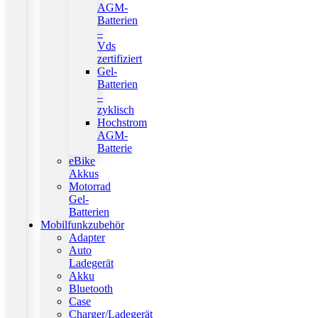
AGM-
Batterien
–
Vds
zertifiziert
Gel-
Batterien
–
zyklisch
Hochstrom
AGM-
Batterie
eBike
Akkus
Motorrad
Gel-
Batterien
Mobilfunkzubehör
Adapter
Auto
Ladegerät
Akku
Bluetooth
Case
Charger/Ladegerät