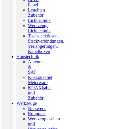
Panel
Leuchten
Zubehör
Lichttechnik
Werkzeuge
Lichttechnik
Tischsteckdosen,
Steckverbindungen,
Verlängerungen,
Kabelboxen
Haustechnik
Antenne
&
SAT
Koaxialkabel
Meterware
KOAXkabel
und
Zubehör
Werkzeuge
Netzwerk
Runpotec
Werkzeugtaschen
und