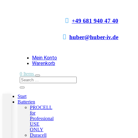

+49 681 940 47 40

huber@huber-iv.de
Mein Konto
Warenkorb
0 Items
Start
Batterien
PROCELL
for
Professional
USE
ONLY
Duracell