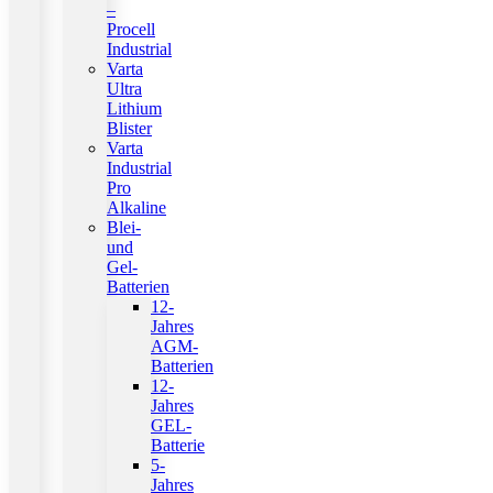
–
Procell
Industrial
Varta
Ultra
Lithium
Blister
Varta
Industrial
Pro
Alkaline
Blei-
und
Gel-
Batterien
12-
Jahres
AGM-
Batterien
12-
Jahres
GEL-
Batterie
5-
Jahres