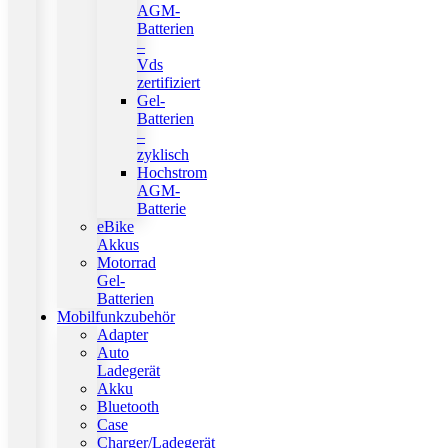
AGM-
Batterien
–
Vds
zertifiziert
Gel-
Batterien
–
zyklisch
Hochstrom
AGM-
Batterie
eBike
Akkus
Motorrad
Gel-
Batterien
Mobilfunkzubehör
Adapter
Auto
Ladegerät
Akku
Bluetooth
Case
Charger/Ladegerät