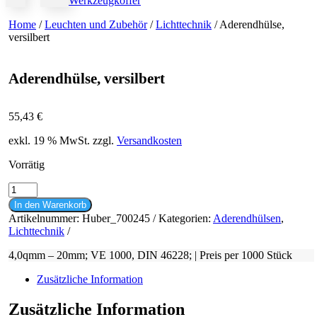
Werkzeugkoffer
Home
/
Leuchten und Zubehör
/
Lichttechnik
/ Aderendhülse,
versilbert
Aderendhülse, versilbert
55,43
€
exkl. 19 % MwSt.
zzgl.
Versandkosten
Vorrätig
Aderendhülse,
versilbert
In den Warenkorb
Menge
Artikelnummer:
Huber_700245
Kategorien:
Aderendhülsen
,
Lichttechnik
4,0qmm – 20mm; VE 1000, DIN 46228; | Preis per 1000 Stück
Zusätzliche Information
Zusätzliche Information