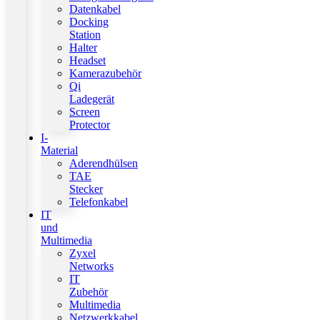
Datenkabel
Docking
Station
Halter
Headset
Kamerazubehör
Qi
Ladegerät
Screen
Protector
I-
Material
Aderendhülsen
TAE
Stecker
Telefonkabel
IT
und
Multimedia
Zyxel
Networks
IT
Zubehör
Multimedia
Netzwerkkabel