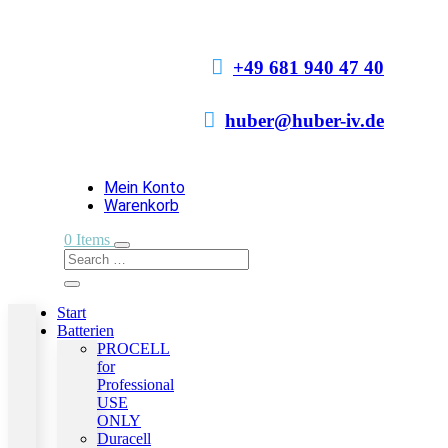

+49 681 940 47 40

huber@huber-iv.de
Mein Konto
Warenkorb
0 Items
Start
Batterien
PROCELL
for
Professional
USE
ONLY
Duracell