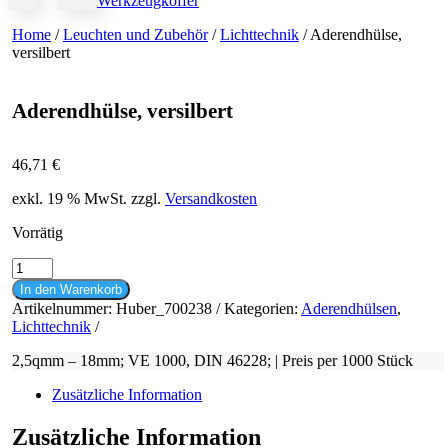
Werkzeugkoffer
Home
/
Leuchten und Zubehör
/
Lichttechnik
/ Aderendhülse,
versilbert
Aderendhülse, versilbert
46,71
€
exkl. 19 % MwSt.
zzgl.
Versandkosten
Vorrätig
Aderendhülse,
versilbert
In den Warenkorb
Menge
Artikelnummer:
Huber_700238
Kategorien:
Aderendhülsen
,
Lichttechnik
2,5qmm – 18mm; VE 1000, DIN 46228; | Preis per 1000 Stück
Zusätzliche Information
Zusätzliche Information