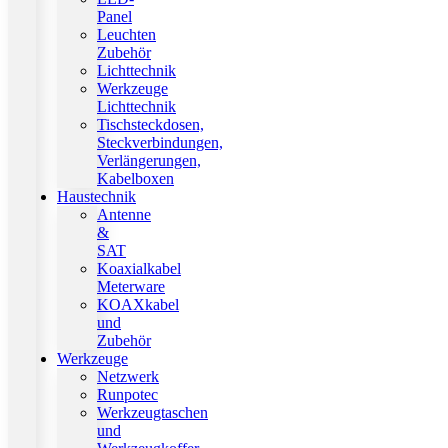
Panel
Leuchten
Zubehör
Lichttechnik
Werkzeuge
Lichttechnik
Tischsteckdosen,
Steckverbindungen,
Verlängerungen,
Kabelboxen
Haustechnik
Antenne
&
SAT
Koaxialkabel
Meterware
KOAXkabel
und
Zubehör
Werkzeuge
Netzwerk
Runpotec
Werkzeugtaschen
und