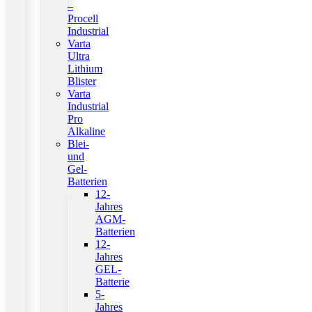
–
Procell
Industrial
Varta
Ultra
Lithium
Blister
Varta
Industrial
Pro
Alkaline
Blei-
und
Gel-
Batterien
12-
Jahres
AGM-
Batterien
12-
Jahres
GEL-
Batterie
5-
Jahres