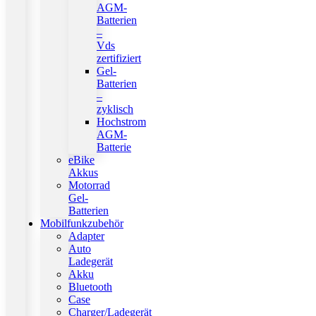
AGM-
Batterien
–
Vds
zertifiziert
Gel-
Batterien
–
zyklisch
Hochstrom
AGM-
Batterie
eBike
Akkus
Motorrad
Gel-
Batterien
Mobilfunkzubehör
Adapter
Auto
Ladegerät
Akku
Bluetooth
Case
Charger/Ladegerät