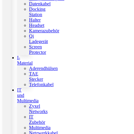
Datenkabel
Docking
Station
Halter
Headset
Kamerazubehör
Qi
Ladegerät
Screen
Protector
I-
Material
Aderendhülsen
TAE
Stecker
Telefonkabel
IT
und
Multimedia
Zyxel
Networks
IT
Zubehör
Multimedia
Netzwerkkabel