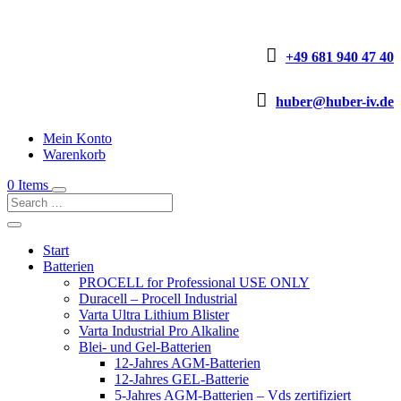

+49 681 940 47 40

huber@huber-iv.de
Mein Konto
Warenkorb
0 Items
Start
Batterien
PROCELL for Professional USE ONLY
Duracell – Procell Industrial
Varta Ultra Lithium Blister
Varta Industrial Pro Alkaline
Blei- und Gel-Batterien
12-Jahres AGM-Batterien
12-Jahres GEL-Batterie
5-Jahres AGM-Batterien – Vds zertifiziert