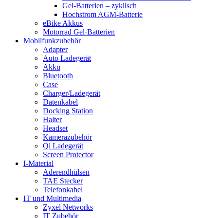
Gel-Batterien – zyklisch
Hochstrom AGM-Batterie
eBike Akkus
Motorrad Gel-Batterien
Mobilfunkzubehör
Adapter
Auto Ladegerät
Akku
Bluetooth
Case
Charger/Ladegerät
Datenkabel
Docking Station
Halter
Headset
Kamerazubehör
Qi Ladegerät
Screen Protector
I-Material
Aderendhülsen
TAE Stecker
Telefonkabel
IT und Multimedia
Zyxel Networks
IT Zubehör