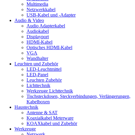
Multimedia
Netzwerkkabel
USB-Kabel und -Adapter
Audio & Video
Audio Adapterkabel
Audiokabel
Displayport
HDMI-Kabel
Optisches HDMI-Kabel
VGA
Wandhalter
Leuchten und Zubehör
LED-Leuchtmittel
LED-Panel
Leuchten Zubehör
Lichttechnik
Werkzeuge Lichttechnik
Tischsteckdosen, Steckverbindungen, Verlängerungen,
Kabelboxen
Haustechnik
Antenne & SAT
Koaxialkabel Meterware
KOAXkabel und Zubehör
Werkzeuge
Netzwerk