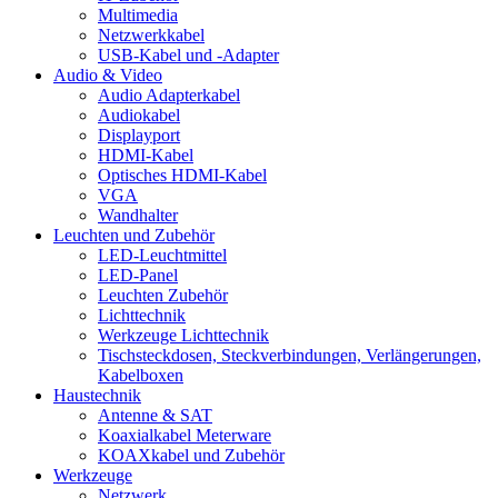
Multimedia
Netzwerkkabel
USB-Kabel und -Adapter
Audio & Video
Audio Adapterkabel
Audiokabel
Displayport
HDMI-Kabel
Optisches HDMI-Kabel
VGA
Wandhalter
Leuchten und Zubehör
LED-Leuchtmittel
LED-Panel
Leuchten Zubehör
Lichttechnik
Werkzeuge Lichttechnik
Tischsteckdosen, Steckverbindungen, Verlängerungen,
Kabelboxen
Haustechnik
Antenne & SAT
Koaxialkabel Meterware
KOAXkabel und Zubehör
Werkzeuge
Netzwerk