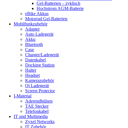
Gel-Batterien – zyklisch
Hochstrom AGM-Batterie
eBike Akkus
Motorrad Gel-Batterien
Mobilfunkzubehör
Adapter
Auto Ladegerät
Akku
Bluetooth
Case
Charger/Ladegerät
Datenkabel
Docking Station
Halter
Headset
Kamerazubehör
Qi Ladegerät
Screen Protector
I-Material
Aderendhülsen
TAE Stecker
Telefonkabel
IT und Multimedia
Zyxel Networks
IT Zubehör