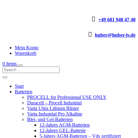

+49 681 940 47 40

huber@huber-iv.de
Mein Konto
Warenkorb
0 Items
Start
Batterien
PROCELL for Professional USE ONLY
Duracell – Procell Industrial
Varta Ultra Lithium Blister
Varta Industrial Pro Alkaline
Blei- und Gel-Batterien
12-Jahres AGM-Batterien
12-Jahres GEL-Batterie
5-Jahres AGM-Batterien – Vds zertifiziert