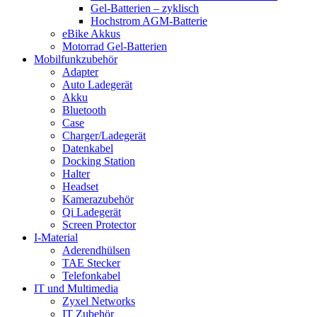
Gel-Batterien – zyklisch
Hochstrom AGM-Batterie
eBike Akkus
Motorrad Gel-Batterien
Mobilfunkzubehör
Adapter
Auto Ladegerät
Akku
Bluetooth
Case
Charger/Ladegerät
Datenkabel
Docking Station
Halter
Headset
Kamerazubehör
Qi Ladegerät
Screen Protector
I-Material
Aderendhülsen
TAE Stecker
Telefonkabel
IT und Multimedia
Zyxel Networks
IT Zubehör