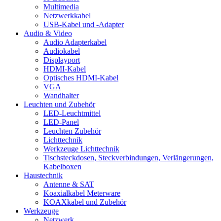
Multimedia
Netzwerkkabel
USB-Kabel und -Adapter
Audio & Video
Audio Adapterkabel
Audiokabel
Displayport
HDMI-Kabel
Optisches HDMI-Kabel
VGA
Wandhalter
Leuchten und Zubehör
LED-Leuchtmittel
LED-Panel
Leuchten Zubehör
Lichttechnik
Werkzeuge Lichttechnik
Tischsteckdosen, Steckverbindungen, Verlängerungen,
Kabelboxen
Haustechnik
Antenne & SAT
Koaxialkabel Meterware
KOAXkabel und Zubehör
Werkzeuge
Netzwerk