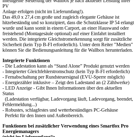
intelligente Steuerung der Wallbox je nach aktueller Leistung Ihrer
PV
Anlage erfolgen (nicht im Lieferumfang!).
Das 49,0 x 27,4 cm große und zugleich elegante Gehäuse ist
hitzebeständig und so konzipiert, dass die Schutzklasse IP 54 erlangt
wurde und kann somit in einem Carport, an einer Hauswand oder
freistehend (Montagesäule optional) auf einer Einfahrt installiert
werden. Die integrierte Gleichstromerkennung sorgt für zusätzliche
Sicherheit (kein Typ B-FI erforderlich). Unter dem Reiter "Medien"
können Sie die Bedienungsanleitung für die Wallbox herunterladen.
Integrierte Funktionen
- Die Ladestation kann als “Stand Alone” Produkt genutzt werden
- Integrierter Gleichfehlerstromschutz (kein Typ B-FI erforderlich)
- Fernabschaltung per Rundsteuersignal (EVU-Sperre möglich)
- Energiezähler inklusive – Zeigt den Ladestand an (2 Zählwerke)
- LED Anzeige - Gibt Ihnen Informationen über den aktuellen
Status
(Ladestation verfügbar, Ladevorgang läuft, Ladevorgang, beendet,
Fehlermeldung...)
- Robustes, schlagfestes und wetterbeständiges PC-Gehäuse
Perfekt für den Innen und Außenbereich.
Funktionen bei zusätzlicher Verwendung eines Smartfox Pro
Energiemanagers
(nicht im Lieferumfang!):