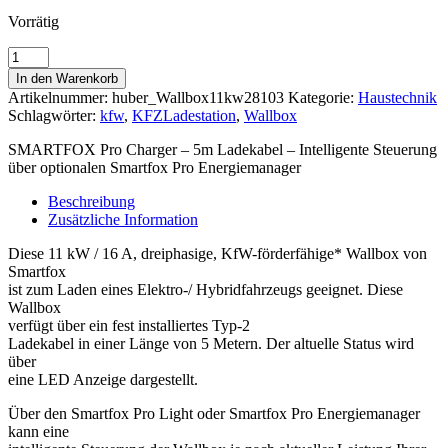
Vorrätig
Wallbox
Smartfox
In den Warenkorb
Pro
Artikelnummer:
huber_Wallbox11kw28103
Kategorie:
Haustechnik
Charger
Schlagwörter:
kfw
,
KFZLadestation
,
Wallbox
11KW
-
SMARTFOX Pro Charger – 5m Ladekabel – Intelligente Steuerung
KfW-
über optionalen Smartfox Pro Energiemanager
förderfähig*
-
Beschreibung
mit
Zusätzliche Information
5m
Typ-
Diese 11 kW / 16 A, dreiphasige, KfW-förderfähige* Wallbox von
2
Smartfox
Ladekabel
ist zum Laden eines Elektro-/ Hybridfahrzeugs geeignet. Diese
Menge
Wallbox
verfügt über ein fest installiertes Typ-2
Ladekabel in einer Länge von 5 Metern. Der altuelle Status wird
über
eine LED Anzeige dargestellt.
Über den Smartfox Pro Light oder Smartfox Pro Energiemanager
kann eine