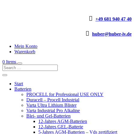

+49 681 940 47 40

huber@huber-iv.de
Mein Konto
Warenkorb
0 Items
Start
Batterien
PROCELL for Professional USE ONLY
Duracell – Procell Industrial
Varta Ultra Lithium Blister
Varta Industrial Pro Alkaline
Blei- und Gel-Batterien
12-Jahres AGM-Batterien
12-Jahres GEL-Batterie
5-Jahres AGM-Batterien – Vds zertifiziert