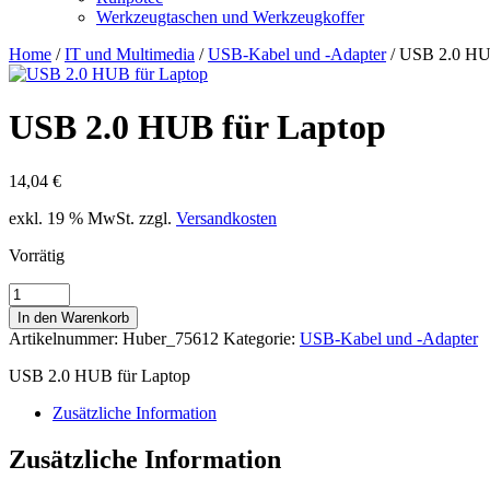
Werkzeugtaschen und Werkzeugkoffer
Home
/
IT und Multimedia
/
USB-Kabel und -Adapter
/ USB 2.0 HU
USB 2.0 HUB für Laptop
14,04
€
exkl. 19 % MwSt.
zzgl.
Versandkosten
Vorrätig
USB
2.0
In den Warenkorb
HUB
Artikelnummer:
Huber_75612
Kategorie:
USB-Kabel und -Adapter
für
Laptop
USB 2.0 HUB für Laptop
Menge
Zusätzliche Information
Zusätzliche Information