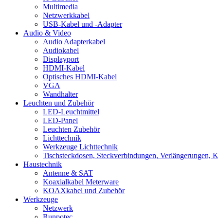
Multimedia
Netzwerkkabel
USB-Kabel und -Adapter
Audio & Video
Audio Adapterkabel
Audiokabel
Displayport
HDMI-Kabel
Optisches HDMI-Kabel
VGA
Wandhalter
Leuchten und Zubehör
LED-Leuchtmittel
LED-Panel
Leuchten Zubehör
Lichttechnik
Werkzeuge Lichttechnik
Tischsteckdosen, Steckverbindungen, Verlängerungen, 
Haustechnik
Antenne & SAT
Koaxialkabel Meterware
KOAXkabel und Zubehör
Werkzeuge
Netzwerk
Runpotec