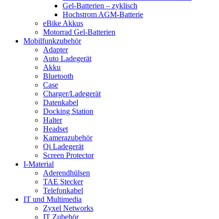
Gel-Batterien – zyklisch
Hochstrom AGM-Batterie
eBike Akkus
Motorrad Gel-Batterien
Mobilfunkzubehör
Adapter
Auto Ladegerät
Akku
Bluetooth
Case
Charger/Ladegerät
Datenkabel
Docking Station
Halter
Headset
Kamerazubehör
Qi Ladegerät
Screen Protector
I-Material
Aderendhülsen
TAE Stecker
Telefonkabel
IT und Multimedia
Zyxel Networks
IT Zubehör