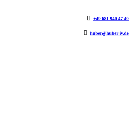

+49 681 940 47 40

huber@huber-iv.de