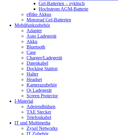
Gel-Batterien – zyklisch
Hochstrom AGM-Batterie
eBike Akkus
Motorrad Gel-Batterien
Mobilfunkzubehör
Adapter
Auto Ladegerät
Akku
Bluetooth
Case
Charger/Ladegerät
Datenkabel
Docking Station
Halter
Headset
Kamerazubehör
Qi Ladegerät
Screen Protector
I-Material
Aderendhülsen
TAE Stecker
Telefonkabel
IT und Multimedia
Zyxel Networks
IT Zubehör