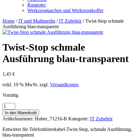
Runpotec
Werkzeugtaschen und Werkzeugkoffer
Home
/
IT und Multimedia
/
IT Zubehör
/ Twist-Stop schmale
Ausführung blau-transparent
Twist-Stop schmale
Ausführung blau-transparent
1,45
€
exkl. 19 % MwSt.
zzgl.
Versandkosten
Vorrätig
Twist-
Stop
In den Warenkorb
schmale
Artikelnummer:
Huber_71216-B
Kategorie:
IT Zubehör
Ausführung
blau-
Entwirrer für Telefonhörerkabel-Twist-Stop, schmale Ausführung,
transparent
blau-transparent
Menge