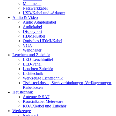
Multimedia
Netzwerkkabel
USB-Kabel und -Adapter
Audio & Video
Audio Adapterkabel
Audiokabel
Displayport
HDMI-Kabel
Optisches HDMI-Kabel
VGA
Wandhalter
Leuchten und Zubehör
LED-Leuchtmittel
LED-Panel
Leuchten Zubehör
Lichttechnik
Werkzeuge Lichttechnik
Tischsteckdosen, Steckverbindungen, Verlängerungen,
Kabelboxen
Haustechnik
Antenne & SAT
Koaxialkabel Meterware
KOAXkabel und Zubehör
Werkzeuge
Netzwerk