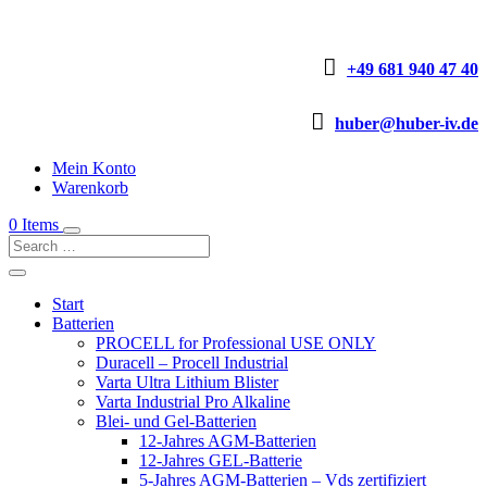

+49 681 940 47 40

huber@huber-iv.de
Mein Konto
Warenkorb
0 Items
Start
Batterien
PROCELL for Professional USE ONLY
Duracell – Procell Industrial
Varta Ultra Lithium Blister
Varta Industrial Pro Alkaline
Blei- und Gel-Batterien
12-Jahres AGM-Batterien
12-Jahres GEL-Batterie
5-Jahres AGM-Batterien – Vds zertifiziert