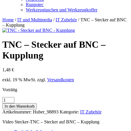
Runpotec
Werkzeugtaschen und Werkzeugkoffer
Home
/
IT und Multimedia
/
IT Zubehör
/ TNC – Stecker auf BNC
– Kupplung
TNC – Stecker auf BNC –
Kupplung
1,48
€
exkl. 19 % MwSt.
zzgl.
Versandkosten
Vorrätig
TNC
-
In den Warenkorb
Stecker
Artikelnummer:
Huber_98893
Kategorie:
IT Zubehör
auf
BNC
Video Stecker-TNC – Stecker auf BNC – Kupplung
-
Kupplung