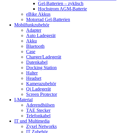
Gel-Batterien – zyklisch
Hochstrom AGM-Batterie
eBike Akkus
Motorrad Gel-Batterien
Mobilfunkzubehör
Adapter
Auto Ladegerät
Akku
Bluetooth
Case
Charger/Ladegerät
Datenkabel
Docking Station
Halter
Headset
Kamerazubehör
Qi Ladegerät
Screen Protector
I-Material
Aderendhülsen
TAE Stecker
Telefonkabel
IT und Multimedia
Zyxel Networks
IT Zubehör