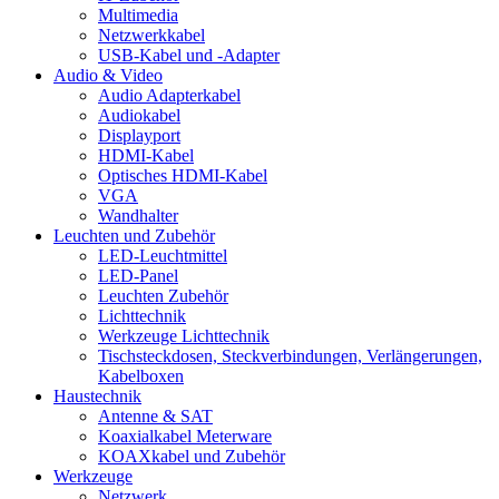
Multimedia
Netzwerkkabel
USB-Kabel und -Adapter
Audio & Video
Audio Adapterkabel
Audiokabel
Displayport
HDMI-Kabel
Optisches HDMI-Kabel
VGA
Wandhalter
Leuchten und Zubehör
LED-Leuchtmittel
LED-Panel
Leuchten Zubehör
Lichttechnik
Werkzeuge Lichttechnik
Tischsteckdosen, Steckverbindungen, Verlängerungen,
Kabelboxen
Haustechnik
Antenne & SAT
Koaxialkabel Meterware
KOAXkabel und Zubehör
Werkzeuge
Netzwerk