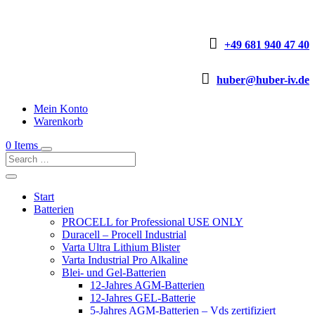

+49 681 940 47 40

huber@huber-iv.de
Mein Konto
Warenkorb
0 Items
Start
Batterien
PROCELL for Professional USE ONLY
Duracell – Procell Industrial
Varta Ultra Lithium Blister
Varta Industrial Pro Alkaline
Blei- und Gel-Batterien
12-Jahres AGM-Batterien
12-Jahres GEL-Batterie
5-Jahres AGM-Batterien – Vds zertifiziert