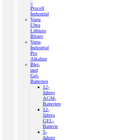
–
Procell
Industrial
Varta
Ultra
Lithium
Blister
Varta
Industrial
Pro
Alkaline
Blei-
und
Gel-
Batterien
12-
Jahres
AGM-
Batterien
12-
Jahres
GEL-
Batterie
5-
Jahres