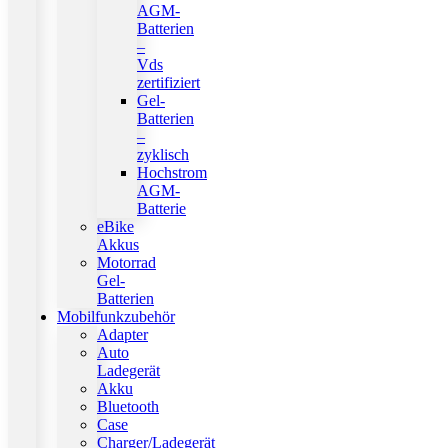
AGM-
Batterien
–
Vds
zertifiziert
Gel-
Batterien
–
zyklisch
Hochstrom
AGM-
Batterie
eBike
Akkus
Motorrad
Gel-
Batterien
Mobilfunkzubehör
Adapter
Auto
Ladegerät
Akku
Bluetooth
Case
Charger/Ladegerät