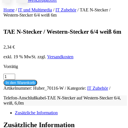
Werkzeugkoffer
Home
/
IT und Multimedia
/
IT Zubehör
/ TAE N-Stecker /
Western-Stecker 6/4 weiß 6m
TAE N-Stecker / Western-Stecker 6/4 weiß 6m
2,34
€
exkl. 19 % MwSt.
zzgl.
Versandkosten
Vorrätig
TAE
N-
In den Warenkorb
Stecker
Artikelnummer:
Huber_70116-W
Kategorie:
IT Zubehör
/
Western-
Telefon-Anschlußkabel-TAE N-Stecker auf Western-Stecker 6/4,
Stecker
weiß, 6,0m
6/4
weiß
Zusätzliche Information
6m
Menge
Zusätzliche Information