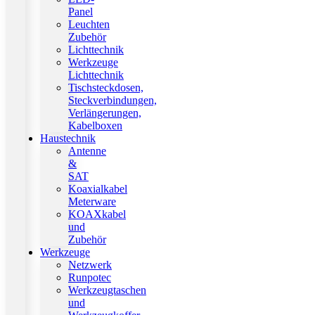
Panel
Leuchten
Zubehör
Lichttechnik
Werkzeuge
Lichttechnik
Tischsteckdosen,
Steckverbindungen,
Verlängerungen,
Kabelboxen
Haustechnik
Antenne
&
SAT
Koaxialkabel
Meterware
KOAXkabel
und
Zubehör
Werkzeuge
Netzwerk
Runpotec
Werkzeugtaschen
und