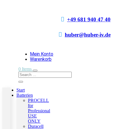

+49 681 940 47 40

huber@huber-iv.de
Mein Konto
Warenkorb
0 Items
Start
Batterien
PROCELL
for
Professional
USE
ONLY
Duracell