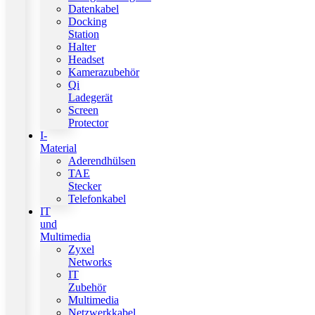
Datenkabel
Docking
Station
Halter
Headset
Kamerazubehör
Qi
Ladegerät
Screen
Protector
I-
Material
Aderendhülsen
TAE
Stecker
Telefonkabel
IT
und
Multimedia
Zyxel
Networks
IT
Zubehör
Multimedia
Netzwerkkabel