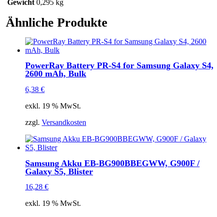
Blister
Gewicht
0,295 kg
Menge
Ähnliche Produkte
PowerRay Battery PR-S4 for Samsung Galaxy S4,
2600 mAh, Bulk
6,38
€
exkl. 19 % MwSt.
zzgl.
Versandkosten
Samsung Akku EB-BG900BBEGWW, G900F /
Galaxy S5, Blister
16,28
€
exkl. 19 % MwSt.