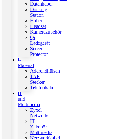
Datenkabel
Docking
Station
Halter
Headset
Kamerazubehör
Qi
Ladegerät
Screen
Protector
I-
Material
Aderendhülsen
TAE
Stecker
Telefonkabel
IT
und
Multimedia
Zyxel
Networks
IT
Zubehör
Multimedia
Netzwerkkabel