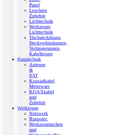
Panel
Leuchten
Zubehör
Lichttechnik
Werkzeuge
Lichttechnik
Tischsteckdosen,
Steckverbindungen,
Verlängerungen,
Kabelboxen
Haustechnik
Antenne
&
SAT
Koaxialkabel
Meterware
KOAXkabel
und
Zubehör
Werkzeuge
Netzwerk
Runpotec
Werkzeugtaschen
und