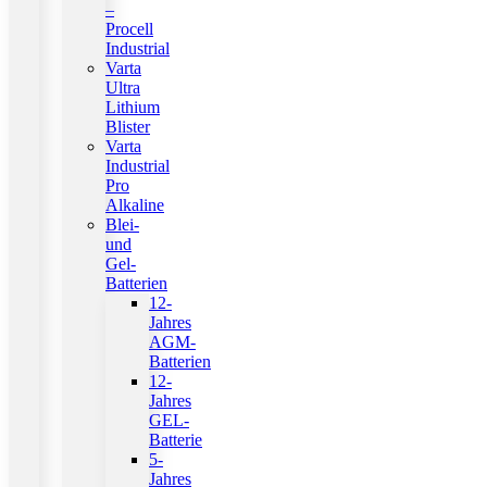
–
Procell
Industrial
Varta
Ultra
Lithium
Blister
Varta
Industrial
Pro
Alkaline
Blei-
und
Gel-
Batterien
12-
Jahres
AGM-
Batterien
12-
Jahres
GEL-
Batterie
5-
Jahres