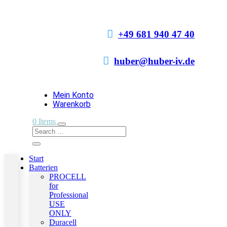

+49 681 940 47 40

huber@huber-iv.de
Mein Konto
Warenkorb
0 Items
Start
Batterien
PROCELL
for
Professional
USE
ONLY
Duracell