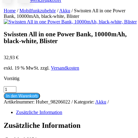
Werkzeugkoffer
Home
/
Mobilfunkzubehör
/
Akku
/ Swissten All in one Power
Bank, 10000mAh, black-white, Blister
Swissten All in one Power Bank, 10000mAh,
black-white, Blister
32,93
€
exkl. 19 % MwSt.
zzgl.
Versandkosten
Vorrätig
Swissten
All
In den Warenkorb
in
Artikelnummer:
Huber_98206022
Kategorie:
Akku
one
Power
Zusätzliche Information
Bank,
10000mAh,
Zusätzliche Information
black-
white,