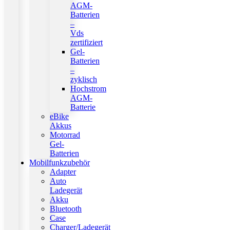
AGM-
Batterien
–
Vds
zertifiziert
Gel-
Batterien
–
zyklisch
Hochstrom
AGM-
Batterie
eBike
Akkus
Motorrad
Gel-
Batterien
Mobilfunkzubehör
Adapter
Auto
Ladegerät
Akku
Bluetooth
Case
Charger/Ladegerät