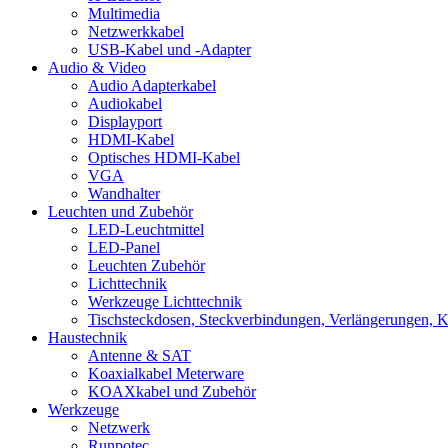
Multimedia
Netzwerkkabel
USB-Kabel und -Adapter
Audio & Video
Audio Adapterkabel
Audiokabel
Displayport
HDMI-Kabel
Optisches HDMI-Kabel
VGA
Wandhalter
Leuchten und Zubehör
LED-Leuchtmittel
LED-Panel
Leuchten Zubehör
Lichttechnik
Werkzeuge Lichttechnik
Tischsteckdosen, Steckverbindungen, Verlängerungen, 
Haustechnik
Antenne & SAT
Koaxialkabel Meterware
KOAXkabel und Zubehör
Werkzeuge
Netzwerk
Runpotec