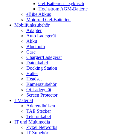
Gel-Batterien – zyklisch
Hochstrom AGM-Batterie
eBike Akkus
Motorrad Gel-Batterien
Mobilfunkzubehör
Adapter
Auto Ladegerät
Akku
Bluetooth
Case
Charger/Ladegerät
Datenkabel
Docking Station
Halter
Headset
Kamerazubehör
Qi Ladegerät
Screen Protector
I-Material
Aderendhülsen
TAE Stecker
Telefonkabel
IT und Multimedia
Zyxel Networks
IT Zubehör