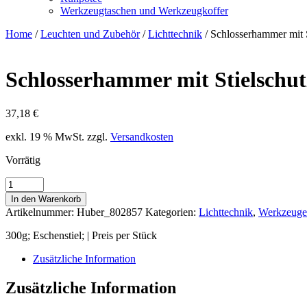
Werkzeugtaschen und Werkzeugkoffer
Home
/
Leuchten und Zubehör
/
Lichttechnik
/ Schlosserhammer mit S
Schlosserhammer mit Stielschut
37,18
€
exkl. 19 % MwSt.
zzgl.
Versandkosten
Vorrätig
Schlosserhammer
mit
In den Warenkorb
Stielschutzhülse
Artikelnummer:
Huber_802857
Kategorien:
Lichttechnik
,
Werkzeuge
Menge
300g; Eschenstiel; | Preis per Stück
Zusätzliche Information
Zusätzliche Information