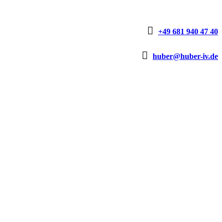

+49 681 940 47 40

huber@huber-iv.de