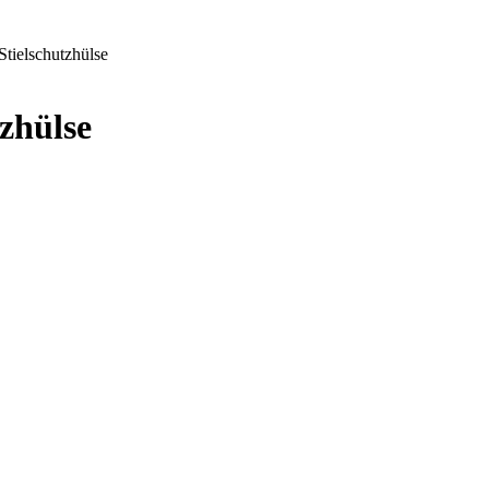
tielschutzhülse
zhülse