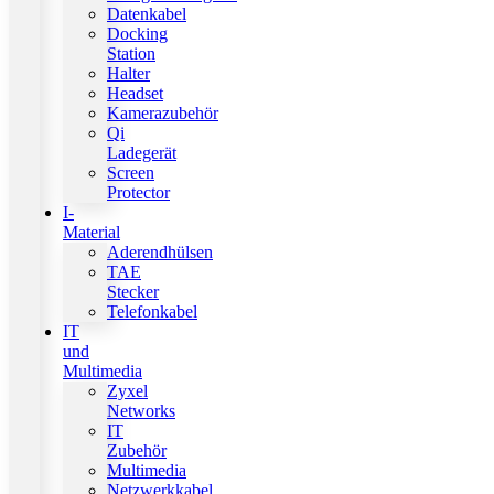
Datenkabel
Docking
Station
Halter
Headset
Kamerazubehör
Qi
Ladegerät
Screen
Protector
I-
Material
Aderendhülsen
TAE
Stecker
Telefonkabel
IT
und
Multimedia
Zyxel
Networks
IT
Zubehör
Multimedia
Netzwerkkabel