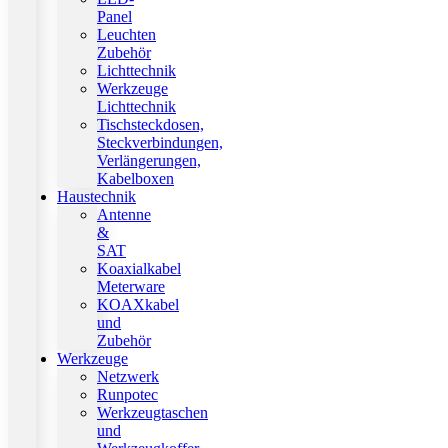
Panel
Leuchten
Zubehör
Lichttechnik
Werkzeuge
Lichttechnik
Tischsteckdosen,
Steckverbindungen,
Verlängerungen,
Kabelboxen
Haustechnik
Antenne
&
SAT
Koaxialkabel
Meterware
KOAXkabel
und
Zubehör
Werkzeuge
Netzwerk
Runpotec
Werkzeugtaschen
und