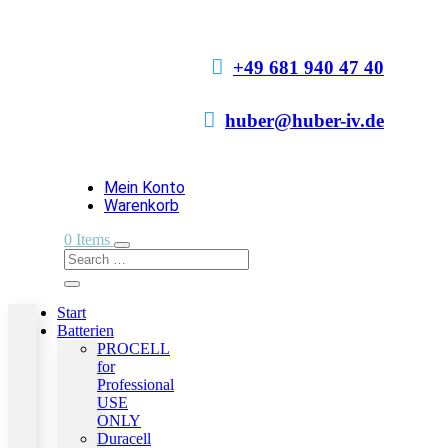

+49 681 940 47 40

huber@huber-iv.de
Mein Konto
Warenkorb
0 Items
Start
Batterien
PROCELL
for
Professional
USE
ONLY
Duracell