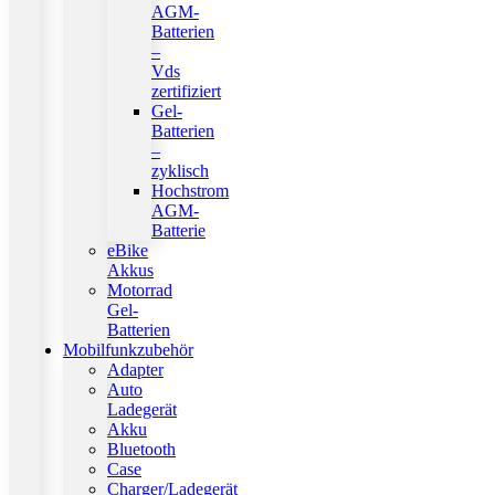
AGM-
Batterien
–
Vds
zertifiziert
Gel-
Batterien
–
zyklisch
Hochstrom
AGM-
Batterie
eBike
Akkus
Motorrad
Gel-
Batterien
Mobilfunkzubehör
Adapter
Auto
Ladegerät
Akku
Bluetooth
Case
Charger/Ladegerät