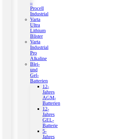
–
Procell
Industrial
Varta
Ultra
Lithium
Blister
Varta
Industrial
Pro
Alkaline
Blei-
und
Gel-
Batterien
12-
Jahres
AGM-
Batterien
12-
Jahres
GEL-
Batterie
5-
Jahres