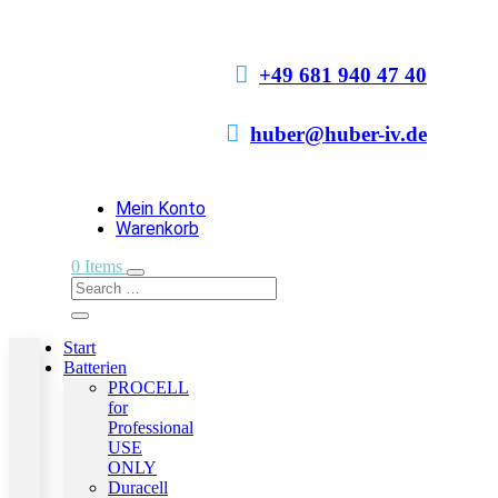

+49 681 940 47 40

huber@huber-iv.de
Mein Konto
Warenkorb
0 Items
Start
Batterien
PROCELL
for
Professional
USE
ONLY
Duracell