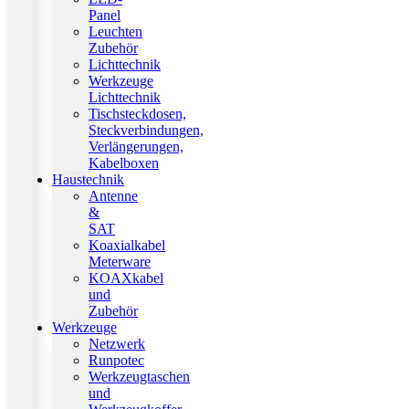
Panel
Leuchten
Zubehör
Lichttechnik
Werkzeuge
Lichttechnik
Tischsteckdosen,
Steckverbindungen,
Verlängerungen,
Kabelboxen
Haustechnik
Antenne
&
SAT
Koaxialkabel
Meterware
KOAXkabel
und
Zubehör
Werkzeuge
Netzwerk
Runpotec
Werkzeugtaschen
und