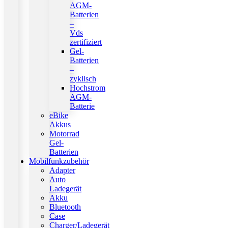
AGM-
Batterien
–
Vds
zertifiziert
Gel-
Batterien
–
zyklisch
Hochstrom
AGM-
Batterie
eBike
Akkus
Motorrad
Gel-
Batterien
Mobilfunkzubehör
Adapter
Auto
Ladegerät
Akku
Bluetooth
Case
Charger/Ladegerät