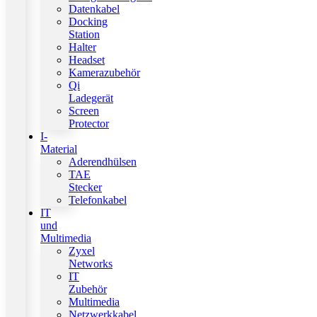
Datenkabel
Docking
Station
Halter
Headset
Kamerazubehör
Qi
Ladegerät
Screen
Protector
I-
Material
Aderendhülsen
TAE
Stecker
Telefonkabel
IT
und
Multimedia
Zyxel
Networks
IT
Zubehör
Multimedia
Netzwerkkabel