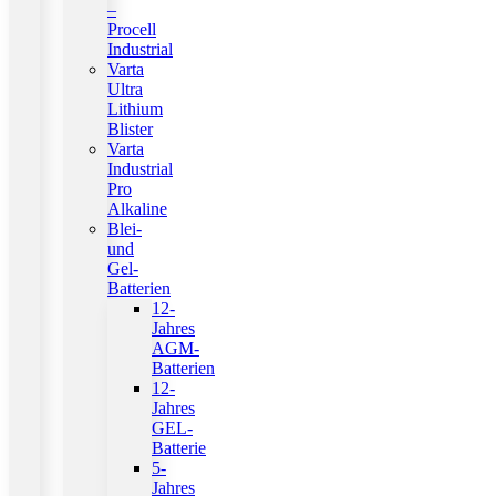
–
Procell
Industrial
Varta
Ultra
Lithium
Blister
Varta
Industrial
Pro
Alkaline
Blei-
und
Gel-
Batterien
12-
Jahres
AGM-
Batterien
12-
Jahres
GEL-
Batterie
5-
Jahres