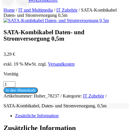
Werkzeugkoffer
Home
/
IT und Multimedia
/
IT Zubehör
/ SATA-Kombikabel
Daten- und Stromversorgung 0,5m
SATA-Kombikabel Daten- und
Stromversorgung 0,5m
3,29
€
exkl. 19 % MwSt.
zzgl.
Versandkosten
Vorrätig
SATA-
Kombikabel
In den Warenkorb
Daten-
Artikelnummer:
Huber_78237
Kategorie:
IT Zubehör
und
Stromversorgung
SATA-Kombikabel, Daten- und Stromversorgung, 0,5m
0,5m
Menge
Zusätzliche Information
Zusätzliche Information