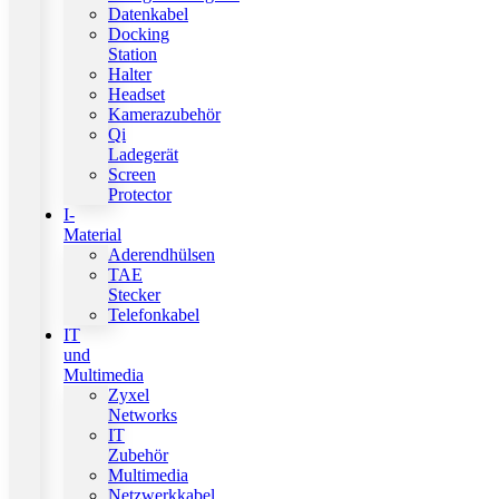
Datenkabel
Docking
Station
Halter
Headset
Kamerazubehör
Qi
Ladegerät
Screen
Protector
I-
Material
Aderendhülsen
TAE
Stecker
Telefonkabel
IT
und
Multimedia
Zyxel
Networks
IT
Zubehör
Multimedia
Netzwerkkabel