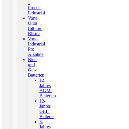
–
Procell
Industrial
Varta
Ultra
Lithium
Blister
Varta
Industrial
Pro
Alkaline
Blei-
und
Gel-
Batterien
12-
Jahres
AGM-
Batterien
12-
Jahres
GEL-
Batterie
5-
Jahres