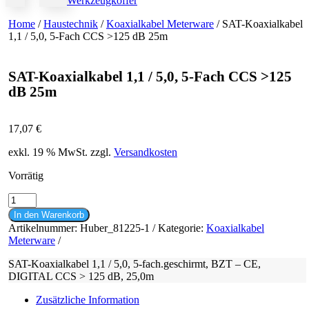
Werkzeugkoffer
Home
/
Haustechnik
/
Koaxialkabel Meterware
/ SAT-Koaxialkabel
1,1 / 5,0, 5-Fach CCS >125 dB 25m
SAT-Koaxialkabel 1,1 / 5,0, 5-Fach CCS >125
dB 25m
17,07
€
exkl. 19 % MwSt.
zzgl.
Versandkosten
Vorrätig
SAT-
Koaxialkabel
In den Warenkorb
1,1
Artikelnummer:
Huber_81225-1
Kategorie:
Koaxialkabel
/
Meterware
5,0,
5-
SAT-Koaxialkabel 1,1 / 5,0, 5-fach.geschirmt, BZT – CE,
Fach
DIGITAL CCS > 125 dB, 25,0m
CCS
>125
Zusätzliche Information