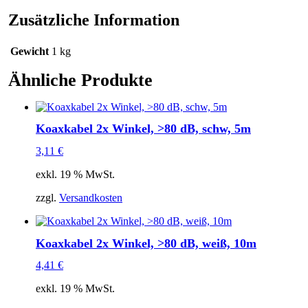
dB
25m
Zusätzliche Information
Menge
Gewicht
1 kg
Ähnliche Produkte
Koaxkabel 2x Winkel, >80 dB, schw, 5m
3,11
€
exkl. 19 % MwSt.
zzgl.
Versandkosten
Koaxkabel 2x Winkel, >80 dB, weiß, 10m
4,41
€
exkl. 19 % MwSt.