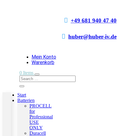

+49 681 940 47 40

huber@huber-iv.de
Mein Konto
Warenkorb
0 Items
Start
Batterien
PROCELL
for
Professional
USE
ONLY
Duracell