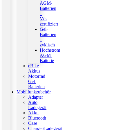
AGM-
Batterien
–
Vds
zertifiziert
Gel-
Batterien
–
zyklisch
Hochstrom
AGM-
Batterie
eBike
Akkus
Motorrad
Gel-
Batterien
Mobilfunkzubehör
Adapter
Auto
Ladegerät
Akku
Bluetooth
Case
Charger/Ladegerät