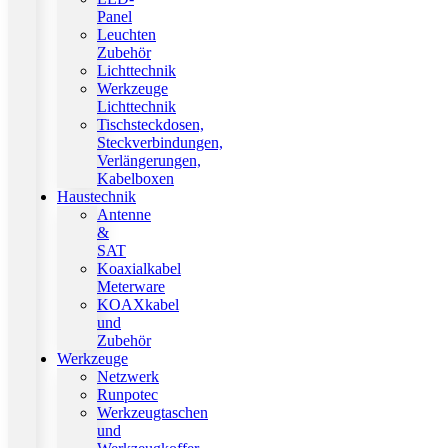
Panel
Leuchten
Zubehör
Lichttechnik
Werkzeuge
Lichttechnik
Tischsteckdosen,
Steckverbindungen,
Verlängerungen,
Kabelboxen
Haustechnik
Antenne
&
SAT
Koaxialkabel
Meterware
KOAXkabel
und
Zubehör
Werkzeuge
Netzwerk
Runpotec
Werkzeugtaschen
und