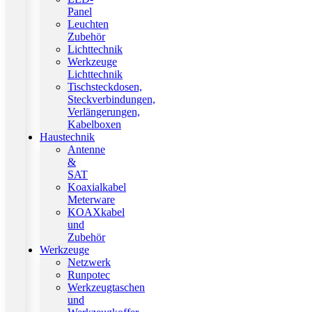
Panel
Leuchten
Zubehör
Lichttechnik
Werkzeuge
Lichttechnik
Tischsteckdosen,
Steckverbindungen,
Verlängerungen,
Kabelboxen
Haustechnik
Antenne
&
SAT
Koaxialkabel
Meterware
KOAXkabel
und
Zubehör
Werkzeuge
Netzwerk
Runpotec
Werkzeugtaschen
und