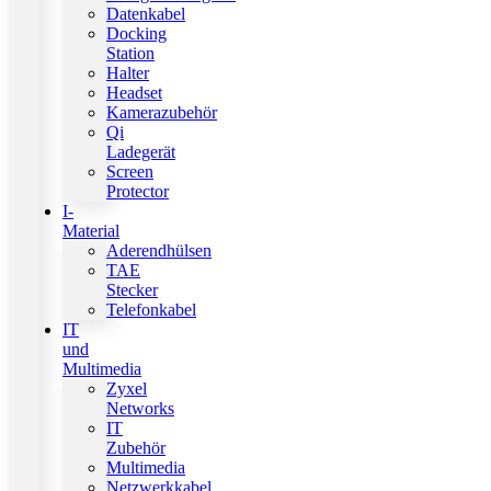
Datenkabel
Docking
Station
Halter
Headset
Kamerazubehör
Qi
Ladegerät
Screen
Protector
I-
Material
Aderendhülsen
TAE
Stecker
Telefonkabel
IT
und
Multimedia
Zyxel
Networks
IT
Zubehör
Multimedia
Netzwerkkabel