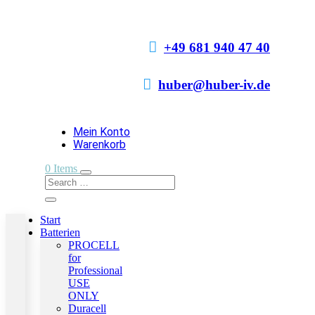

+49 681 940 47 40

huber@huber-iv.de
Mein Konto
Warenkorb
0 Items
Start
Batterien
PROCELL
for
Professional
USE
ONLY
Duracell