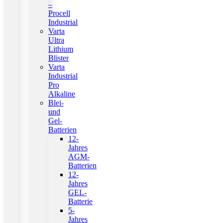
–
Procell
Industrial
Varta
Ultra
Lithium
Blister
Varta
Industrial
Pro
Alkaline
Blei-
und
Gel-
Batterien
12-
Jahres
AGM-
Batterien
12-
Jahres
GEL-
Batterie
5-
Jahres