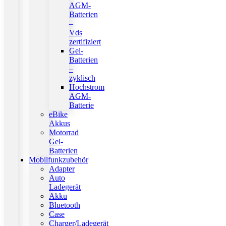
AGM-
Batterien
–
Vds
zertifiziert
Gel-
Batterien
–
zyklisch
Hochstrom
AGM-
Batterie
eBike
Akkus
Motorrad
Gel-
Batterien
Mobilfunkzubehör
Adapter
Auto
Ladegerät
Akku
Bluetooth
Case
Charger/Ladegerät