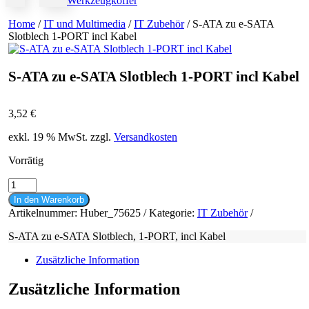
Werkzeugkoffer
Home
/
IT und Multimedia
/
IT Zubehör
/ S-ATA zu e-SATA
Slotblech 1-PORT incl Kabel
S-ATA zu e-SATA Slotblech 1-PORT incl Kabel
3,52
€
exkl. 19 % MwSt.
zzgl.
Versandkosten
Vorrätig
S-
ATA
In den Warenkorb
zu
Artikelnummer:
Huber_75625
Kategorie:
IT Zubehör
e-
SATA
S-ATA zu e-SATA Slotblech, 1-PORT, incl Kabel
Slotblech
1-
Zusätzliche Information
PORT
incl
Zusätzliche Information
Kabel
Menge