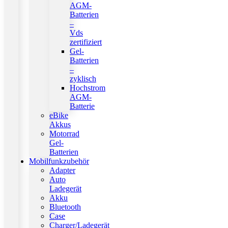
AGM-
Batterien
–
Vds
zertifiziert
Gel-
Batterien
–
zyklisch
Hochstrom
AGM-
Batterie
eBike
Akkus
Motorrad
Gel-
Batterien
Mobilfunkzubehör
Adapter
Auto
Ladegerät
Akku
Bluetooth
Case
Charger/Ladegerät