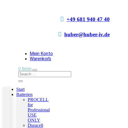

+49 681 940 47 40

huber@huber-iv.de
Mein Konto
Warenkorb
0 Items
Start
Batterien
PROCELL
for
Professional
USE
ONLY
Duracell