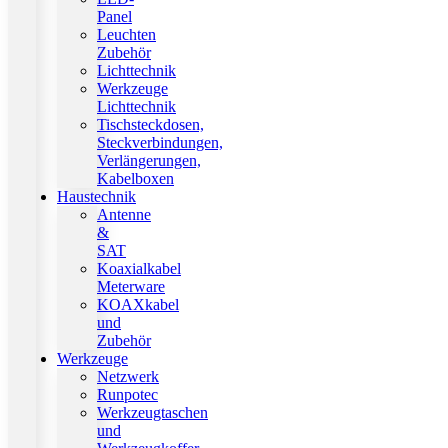
Panel
Leuchten
Zubehör
Lichttechnik
Werkzeuge
Lichttechnik
Tischsteckdosen,
Steckverbindungen,
Verlängerungen,
Kabelboxen
Haustechnik
Antenne
&
SAT
Koaxialkabel
Meterware
KOAXkabel
und
Zubehör
Werkzeuge
Netzwerk
Runpotec
Werkzeugtaschen
und