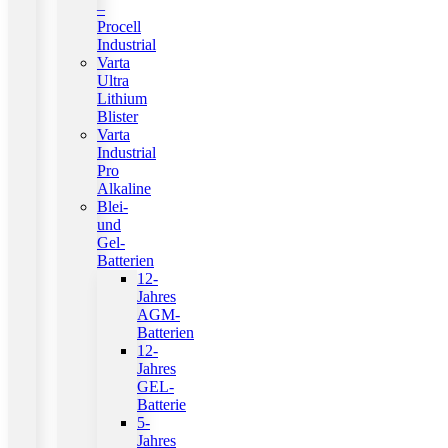
–
Procell
Industrial
Varta
Ultra
Lithium
Blister
Varta
Industrial
Pro
Alkaline
Blei-
und
Gel-
Batterien
12-
Jahres
AGM-
Batterien
12-
Jahres
GEL-
Batterie
5-
Jahres