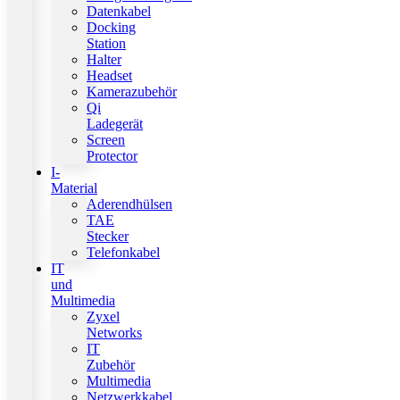
Datenkabel
Docking
Station
Halter
Headset
Kamerazubehör
Qi
Ladegerät
Screen
Protector
I-
Material
Aderendhülsen
TAE
Stecker
Telefonkabel
IT
und
Multimedia
Zyxel
Networks
IT
Zubehör
Multimedia
Netzwerkkabel