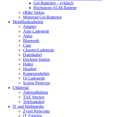
Gel-Batterien – zyklisch
Hochstrom AGM-Batterie
eBike Akkus
Motorrad Gel-Batterien
Mobilfunkzubehör
Adapter
Auto Ladegerät
Akku
Bluetooth
Case
Charger/Ladegerät
Datenkabel
Docking Station
Halter
Headset
Kamerazubehör
Qi Ladegerät
Screen Protector
I-Material
Aderendhülsen
TAE Stecker
Telefonkabel
IT und Multimedia
Zyxel Networks
IT Zubehör