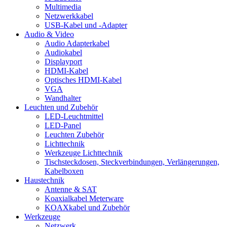
Multimedia
Netzwerkkabel
USB-Kabel und -Adapter
Audio & Video
Audio Adapterkabel
Audiokabel
Displayport
HDMI-Kabel
Optisches HDMI-Kabel
VGA
Wandhalter
Leuchten und Zubehör
LED-Leuchtmittel
LED-Panel
Leuchten Zubehör
Lichttechnik
Werkzeuge Lichttechnik
Tischsteckdosen, Steckverbindungen, Verlängerungen,
Kabelboxen
Haustechnik
Antenne & SAT
Koaxialkabel Meterware
KOAXkabel und Zubehör
Werkzeuge
Netzwerk