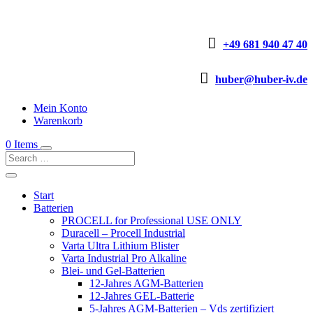

+49 681 940 47 40

huber@huber-iv.de
Mein Konto
Warenkorb
0 Items
Start
Batterien
PROCELL for Professional USE ONLY
Duracell – Procell Industrial
Varta Ultra Lithium Blister
Varta Industrial Pro Alkaline
Blei- und Gel-Batterien
12-Jahres AGM-Batterien
12-Jahres GEL-Batterie
5-Jahres AGM-Batterien – Vds zertifiziert