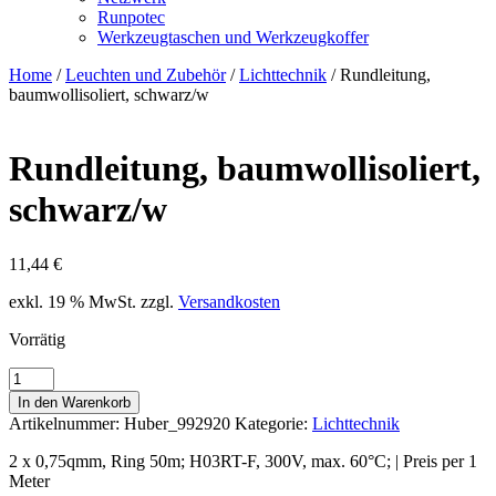
Runpotec
Werkzeugtaschen und Werkzeugkoffer
Home
/
Leuchten und Zubehör
/
Lichttechnik
/ Rundleitung,
baumwollisoliert, schwarz/w
Rundleitung, baumwollisoliert,
schwarz/w
11,44
€
exkl. 19 % MwSt.
zzgl.
Versandkosten
Vorrätig
Rundleitung,
baumwollisoliert,
In den Warenkorb
schwarz/w
Artikelnummer:
Huber_992920
Kategorie:
Lichttechnik
Menge
2 x 0,75qmm, Ring 50m; H03RT-F, 300V, max. 60°C; | Preis per 1
Meter