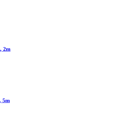
, 2m
, 5m