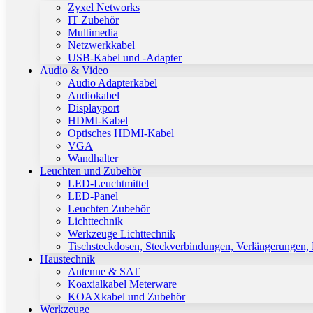
Zyxel Networks
IT Zubehör
Multimedia
Netzwerkkabel
USB-Kabel und -Adapter
Audio & Video
Audio Adapterkabel
Audiokabel
Displayport
HDMI-Kabel
Optisches HDMI-Kabel
VGA
Wandhalter
Leuchten und Zubehör
LED-Leuchtmittel
LED-Panel
Leuchten Zubehör
Lichttechnik
Werkzeuge Lichttechnik
Tischsteckdosen, Steckverbindungen, Verlängerungen,
Haustechnik
Antenne & SAT
Koaxialkabel Meterware
KOAXkabel und Zubehör
Werkzeuge