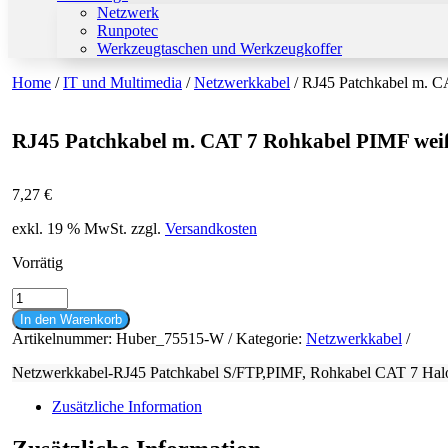
Netzwerk
Runpotec
Werkzeugtaschen und Werkzeugkoffer
Home
/
IT und Multimedia
/
Netzwerkkabel
/ RJ45 Patchkabel m. 
RJ45 Patchkabel m. CAT 7 Rohkabel PIMF we
7,27
€
exkl. 19 % MwSt.
zzgl.
Versandkosten
Vorrätig
RJ45
Patchkabel
In den Warenkorb
m.
Artikelnummer:
Huber_75515-W
Kategorie:
Netzwerkkabel
CAT
7
Netzwerkkabel-RJ45 Patchkabel S/FTP,PIMF, Rohkabel CAT 7 Halo
Rohkabel
PIMF
Zusätzliche Information
weiß
5m