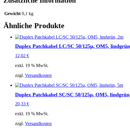
Zusätzliche Information
Menge
Gewicht
0,1 kg
Ähnliche Produkte
Duplex Patchkabel LC/SC 50/125µ, OM5, lindgrün
12,02
€
exkl. 19 % MwSt.
zzgl.
Versandkosten
Duplex Patchkabel SC/SC 50/125µ, OM5, lindgrün
20,33
€
exkl. 19 % MwSt.
zzgl.
Versandkosten