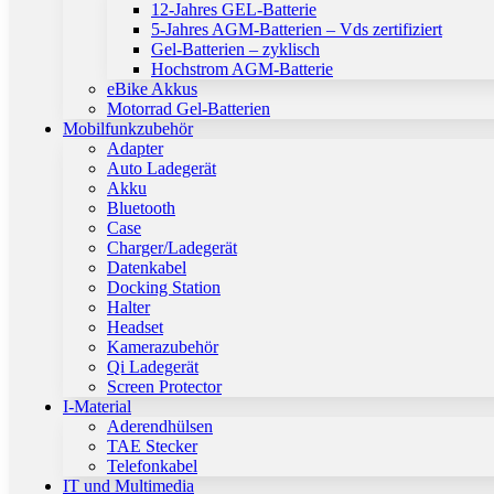
12-Jahres GEL-Batterie
5-Jahres AGM-Batterien – Vds zertifiziert
Gel-Batterien – zyklisch
Hochstrom AGM-Batterie
eBike Akkus
Motorrad Gel-Batterien
Mobilfunkzubehör
Adapter
Auto Ladegerät
Akku
Bluetooth
Case
Charger/Ladegerät
Datenkabel
Docking Station
Halter
Headset
Kamerazubehör
Qi Ladegerät
Screen Protector
I-Material
Aderendhülsen
TAE Stecker
Telefonkabel
IT und Multimedia