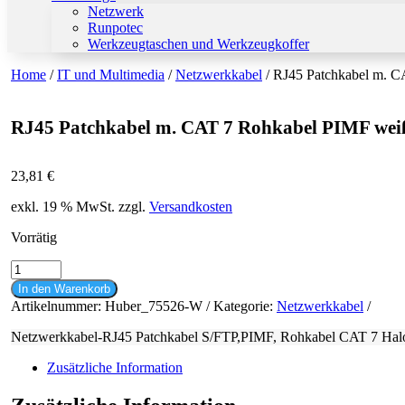
Netzwerk
Runpotec
Werkzeugtaschen und Werkzeugkoffer
Home
/
IT und Multimedia
/
Netzwerkkabel
/ RJ45 Patchkabel m. 
RJ45 Patchkabel m. CAT 7 Rohkabel PIMF we
23,81
€
exkl. 19 % MwSt.
zzgl.
Versandkosten
Vorrätig
RJ45
Patchkabel
In den Warenkorb
m.
Artikelnummer:
Huber_75526-W
Kategorie:
Netzwerkkabel
CAT
7
Netzwerkkabel-RJ45 Patchkabel S/FTP,PIMF, Rohkabel CAT 7 Halo
Rohkabel
PIMF
Zusätzliche Information
weiß
20m