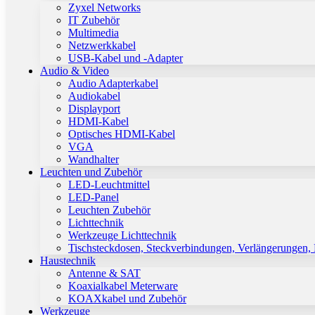
Zyxel Networks
IT Zubehör
Multimedia
Netzwerkkabel
USB-Kabel und -Adapter
Audio & Video
Audio Adapterkabel
Audiokabel
Displayport
HDMI-Kabel
Optisches HDMI-Kabel
VGA
Wandhalter
Leuchten und Zubehör
LED-Leuchtmittel
LED-Panel
Leuchten Zubehör
Lichttechnik
Werkzeuge Lichttechnik
Tischsteckdosen, Steckverbindungen, Verlängerungen,
Haustechnik
Antenne & SAT
Koaxialkabel Meterware
KOAXkabel und Zubehör
Werkzeuge