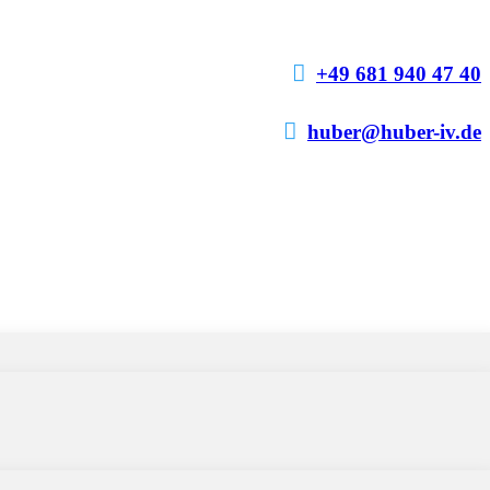

+49 681 940 47 40

huber@huber-iv.de