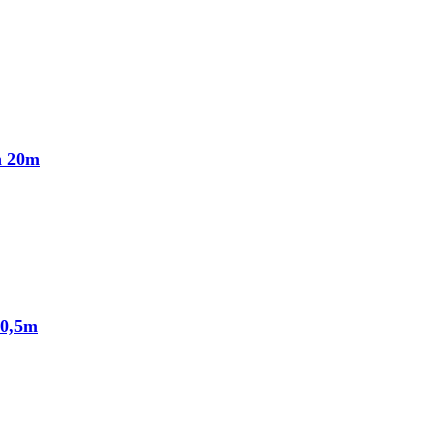
n 20m
 0,5m