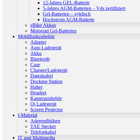
12-Jahres GEL-Batterie
5-Jahres AGM-Batterien – Vds zertifiziert
Gel-Batterien – zyklisch
Hochstrom AGM-Batterie
eBike Akkus
Motorrad Gel-Batterien
Mobilfunkzubehör
Adapter
Auto Ladegerät
Akku
Bluetooth
Case
Charger/Ladegerät
Datenkabel
Docking Station
Halter
Headset
Kamerazubehör
Qi Ladegerät
Screen Protector
I-Material
Aderendhülsen
TAE Stecker
Telefonkabel
IT und Multimedia