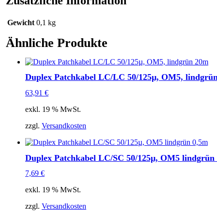
Zusätzliche Information
Menge
Gewicht
0,1 kg
Ähnliche Produkte
Duplex Patchkabel LC/LC 50/125µ, OM5, lindgrü
63,91
€
exkl. 19 % MwSt.
zzgl.
Versandkosten
Duplex Patchkabel LC/SC 50/125µ, OM5 lindgrün
7,69
€
exkl. 19 % MwSt.
zzgl.
Versandkosten