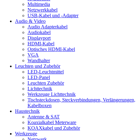
Multimedia
Netzwerkkabel
USB-Kabel und -Adapter
Audio & Video
Audio Adapterkabel
Audiokabel
Displayport
HDMI-Kabel
Optisches HDMI-Kabel
VGA
Wandhalter
Leuchten und Zubehör
LED-Leuchtmittel
LED-Panel
Leuchten Zubehör
Lichttechnik
Werkzeuge Lichttechnik
Tischsteckdosen, Steckverbindungen, Verlängerungen,
Kabelboxen
Haustechnik
Antenne & SAT
Koaxialkabel Meterware
KOAXkabel und Zubehör
Werkzeuge
Netzwerk