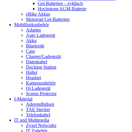
Gel-Batterien – zyklisch
Hochstrom AGM-Batterie
eBike Akkus
Motorrad Gel-Batterien
Mobilfunkzubehör
Adapter
Auto Ladegerät
Akku
Bluetooth
Case
Charger/Ladegerät
Datenkabel
Docking Station
Halter
Headset
Kamerazubehör
Qi Ladegerät
Screen Protector
I-Material
Aderendhülsen
TAE Stecker
Telefonkabel
IT und Multimedia
Zyxel Networks
IT Zubehör