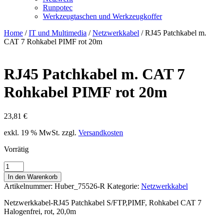
Runpotec
Werkzeugtaschen und Werkzeugkoffer
Home
/
IT und Multimedia
/
Netzwerkkabel
/ RJ45 Patchkabel m.
CAT 7 Rohkabel PIMF rot 20m
RJ45 Patchkabel m. CAT 7
Rohkabel PIMF rot 20m
23,81
€
exkl. 19 % MwSt.
zzgl.
Versandkosten
Vorrätig
RJ45
Patchkabel
In den Warenkorb
m.
Artikelnummer:
Huber_75526-R
Kategorie:
Netzwerkkabel
CAT
7
Netzwerkkabel-RJ45 Patchkabel S/FTP,PIMF, Rohkabel CAT 7
Rohkabel
Halogenfrei, rot, 20,0m
PIMF