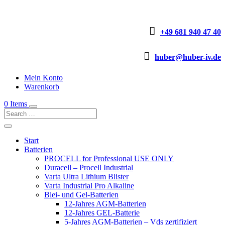

+49 681 940 47 40

huber@huber-iv.de
Mein Konto
Warenkorb
0 Items
Start
Batterien
PROCELL for Professional USE ONLY
Duracell – Procell Industrial
Varta Ultra Lithium Blister
Varta Industrial Pro Alkaline
Blei- und Gel-Batterien
12-Jahres AGM-Batterien
12-Jahres GEL-Batterie
5-Jahres AGM-Batterien – Vds zertifiziert