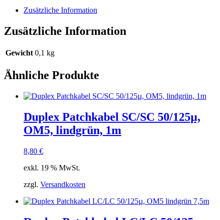
rot
Zusätzliche Information
20m
Menge
Zusätzliche Information
Gewicht
0,1 kg
Ähnliche Produkte
Duplex Patchkabel SC/SC 50/125µ,
OM5, lindgrün, 1m
8,80
€
exkl. 19 % MwSt.
zzgl.
Versandkosten