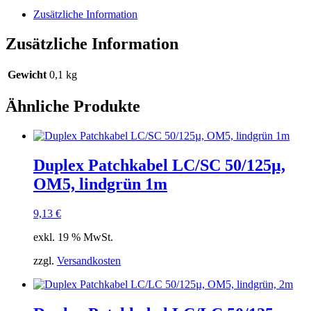
rot
Zusätzliche Information
15m
Menge
Zusätzliche Information
Gewicht
0,1 kg
Ähnliche Produkte
Duplex Patchkabel LC/SC 50/125µ,
OM5, lindgrün 1m
9,13
€
exkl. 19 % MwSt.
zzgl.
Versandkosten