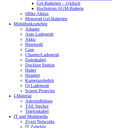
Gel-Batterien – zyklisch
Hochstrom AGM-Batterie
eBike Akkus
Motorrad Gel-Batterien
Mobilfunkzubehör
Adapter
Auto Ladegerät
Akku
Bluetooth
Case
Charger/Ladegerät
Datenkabel
Docking Station
Halter
Headset
Kamerazubehör
Qi Ladegerät
Screen Protector
I-Material
Aderendhülsen
TAE Stecker
Telefonkabel
IT und Multimedia
Zyxel Networks
IT Zubehör