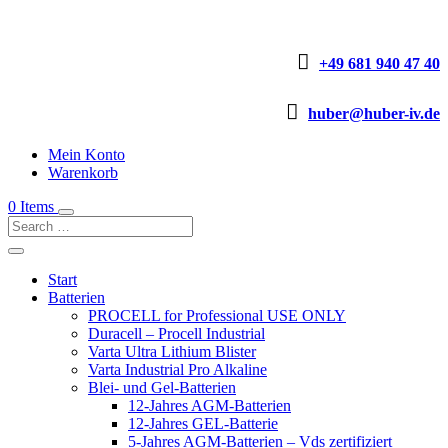

+49 681 940 47 40

huber@huber-iv.de
Mein Konto
Warenkorb
0 Items
Start
Batterien
PROCELL for Professional USE ONLY
Duracell – Procell Industrial
Varta Ultra Lithium Blister
Varta Industrial Pro Alkaline
Blei- und Gel-Batterien
12-Jahres AGM-Batterien
12-Jahres GEL-Batterie
5-Jahres AGM-Batterien – Vds zertifiziert