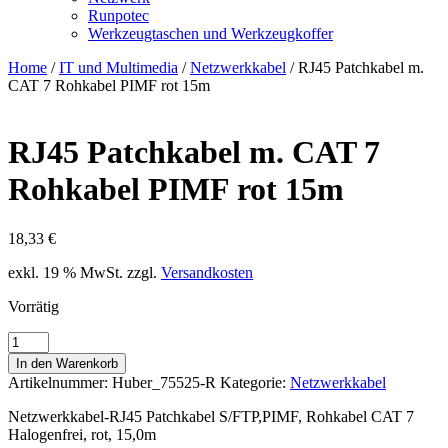
Runpotec
Werkzeugtaschen und Werkzeugkoffer
Home
/
IT und Multimedia
/
Netzwerkkabel
/ RJ45 Patchkabel m.
CAT 7 Rohkabel PIMF rot 15m
RJ45 Patchkabel m. CAT 7
Rohkabel PIMF rot 15m
18,33
€
exkl. 19 % MwSt.
zzgl.
Versandkosten
Vorrätig
RJ45
Patchkabel
In den Warenkorb
m.
Artikelnummer:
Huber_75525-R
Kategorie:
Netzwerkkabel
CAT
7
Netzwerkkabel-RJ45 Patchkabel S/FTP,PIMF, Rohkabel CAT 7
Rohkabel
Halogenfrei, rot, 15,0m
PIMF