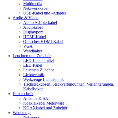
Multimedia
Netzwerkkabel
USB-Kabel und -Adapter
Audio & Video
Audio Adapterkabel
Audiokabel
Displayport
HDMI-Kabel
Optisches HDMI-Kabel
VGA
Wandhalter
Leuchten und Zubehör
LED-Leuchtmittel
LED-Panel
Leuchten Zubehör
Lichttechnik
Werkzeuge Lichttechnik
Tischsteckdosen, Steckverbindungen, Verlängerungen,
Kabelboxen
Haustechnik
Antenne & SAT
Koaxialkabel Meterware
KOAXkabel und Zubehör
Werkzeuge
Netzwerk