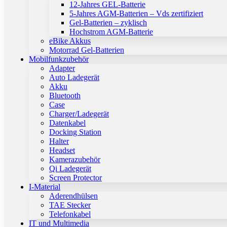
12-Jahres GEL-Batterie
5-Jahres AGM-Batterien – Vds zertifiziert
Gel-Batterien – zyklisch
Hochstrom AGM-Batterie
eBike Akkus
Motorrad Gel-Batterien
Mobilfunkzubehör
Adapter
Auto Ladegerät
Akku
Bluetooth
Case
Charger/Ladegerät
Datenkabel
Docking Station
Halter
Headset
Kamerazubehör
Qi Ladegerät
Screen Protector
I-Material
Aderendhülsen
TAE Stecker
Telefonkabel
IT und Multimedia