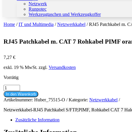
Netzwerk
Runpotec
Werkzeugtaschen und Werkzeugkoffer
Home
/
IT und Multimedia
/
Netzwerkkabel
/ RJ45 Patchkabel m. 
RJ45 Patchkabel m. CAT 7 Rohkabel PIMF or
7,27
€
exkl. 19 % MwSt.
zzgl.
Versandkosten
Vorrätig
RJ45
Patchkabel
In den Warenkorb
m.
Artikelnummer:
Huber_75515-O
Kategorie:
Netzwerkkabel
CAT
7
Netzwerkkabel-RJ45 Patchkabel S/FTP,PIMF, Rohkabel CAT 7 Halog
Rohkabel
PIMF
Zusätzliche Information
orange
5m