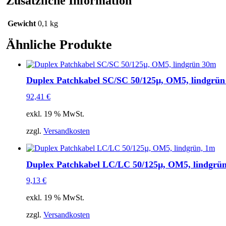
Zusätzliche Information
Menge
Gewicht
0,1 kg
Ähnliche Produkte
Duplex Patchkabel SC/SC 50/125µ, OM5, lindgrü
92,41
€
exkl. 19 % MwSt.
zzgl.
Versandkosten
Duplex Patchkabel LC/LC 50/125µ, OM5, lindgrü
9,13
€
exkl. 19 % MwSt.
zzgl.
Versandkosten