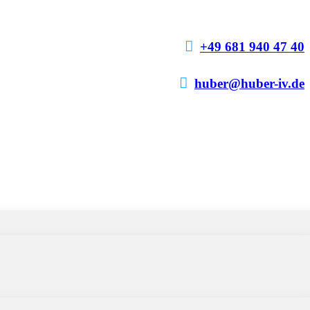

+49 681 940 47 40

huber@huber-iv.de