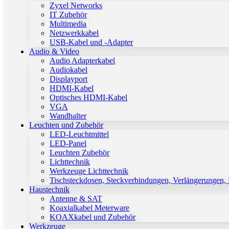
Zyxel Networks
IT Zubehör
Multimedia
Netzwerkkabel
USB-Kabel und -Adapter
Audio & Video
Audio Adapterkabel
Audiokabel
Displayport
HDMI-Kabel
Optisches HDMI-Kabel
VGA
Wandhalter
Leuchten und Zubehör
LED-Leuchtmittel
LED-Panel
Leuchten Zubehör
Lichttechnik
Werkzeuge Lichttechnik
Tischsteckdosen, Steckverbindungen, Verlängerungen,
Haustechnik
Antenne & SAT
Koaxialkabel Meterware
KOAXkabel und Zubehör
Werkzeuge