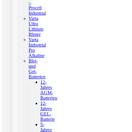
–
Procell
Industrial
Varta
Ultra
Lithium
Blister
Varta
Industrial
Pro
Alkaline
Blei-
und
Gel-
Batterien
12-
Jahres
AGM-
Batterien
12-
Jahres
GEL-
Batterie
5-
Jahres