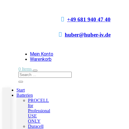

+49 681 940 47 40

huber@huber-iv.de
Mein Konto
Warenkorb
0 Items
Start
Batterien
PROCELL
for
Professional
USE
ONLY
Duracell