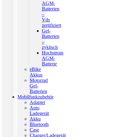
AGM-
Batterien
–
Vds
zertifiziert
Gel-
Batterien
–
zyklisch
Hochstrom
AGM-
Batterie
eBike
Akkus
Motorrad
Gel-
Batterien
Mobilfunkzubehör
Adapter
Auto
Ladegerät
Akku
Bluetooth
Case
Charger/Ladegerät