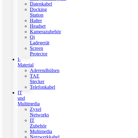
Datenkabel
Docking
Station
Halter
Headset
Kamerazubehör
Qi
Ladegerät
Screen
Protector
I-
Material
Aderendhülsen
TAE
Stecker
Telefonkabel
IT
und
Multimedia
Zyxel
Networks
IT
Zubehör
Multimedia
Netzwerkkabel