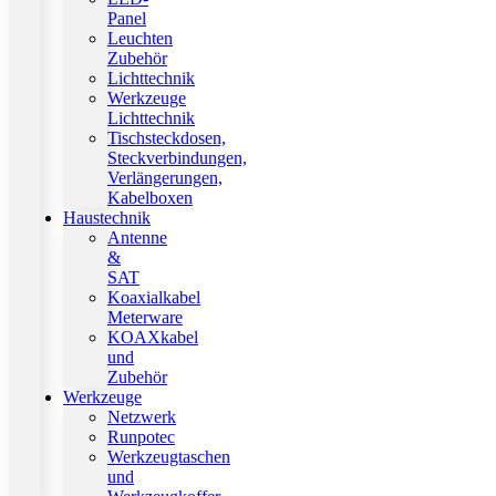
Panel
Leuchten
Zubehör
Lichttechnik
Werkzeuge
Lichttechnik
Tischsteckdosen,
Steckverbindungen,
Verlängerungen,
Kabelboxen
Haustechnik
Antenne
&
SAT
Koaxialkabel
Meterware
KOAXkabel
und
Zubehör
Werkzeuge
Netzwerk
Runpotec
Werkzeugtaschen
und