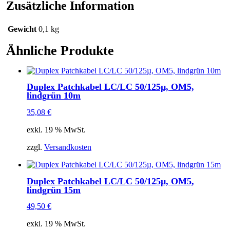
Menge
Zusätzliche Information
Gewicht
0,1 kg
Ähnliche Produkte
Duplex Patchkabel LC/LC 50/125µ, OM5,
lindgrün 10m
35,08
€
exkl. 19 % MwSt.
zzgl.
Versandkosten
Duplex Patchkabel LC/LC 50/125µ, OM5,
lindgrün 15m
49,50
€
exkl. 19 % MwSt.