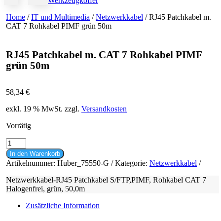
Werkzeugkoffer
Home
/
IT und Multimedia
/
Netzwerkkabel
/ RJ45 Patchkabel m.
CAT 7 Rohkabel PIMF grün 50m
RJ45 Patchkabel m. CAT 7 Rohkabel PIMF
grün 50m
58,34
€
exkl. 19 % MwSt.
zzgl.
Versandkosten
Vorrätig
RJ45
Patchkabel
In den Warenkorb
m.
Artikelnummer:
Huber_75550-G
Kategorie:
Netzwerkkabel
CAT
7
Netzwerkkabel-RJ45 Patchkabel S/FTP,PIMF, Rohkabel CAT 7
Rohkabel
Halogenfrei, grün, 50,0m
PIMF
grün
Zusätzliche Information
50m