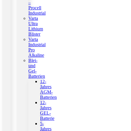
–
Procell
Industrial
Varta
Ultra
Lithium
Blister
Varta
Industrial
Pro
Alkaline
Blei-
und
Gel-
Batterien
12-
Jahres
AGM-
Batterien
12-
Jahres
GEL-
Batterie
5-
Jahres