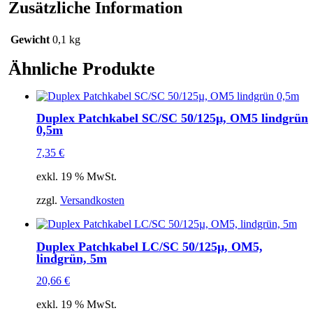
Menge
Zusätzliche Information
Gewicht
0,1 kg
Ähnliche Produkte
Duplex Patchkabel SC/SC 50/125µ, OM5 lindgrün
0,5m
7,35
€
exkl. 19 % MwSt.
zzgl.
Versandkosten
Duplex Patchkabel LC/SC 50/125µ, OM5,
lindgrün, 5m
20,66
€
exkl. 19 % MwSt.