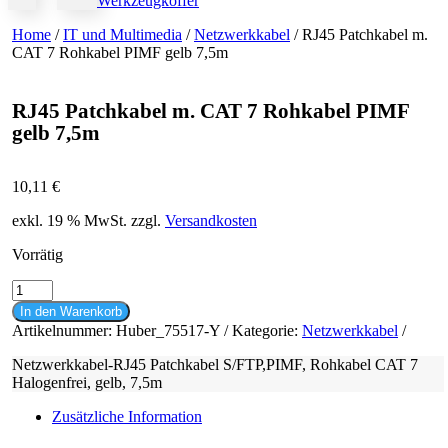
Werkzeugkoffer
Home
/
IT und Multimedia
/
Netzwerkkabel
/ RJ45 Patchkabel m.
CAT 7 Rohkabel PIMF gelb 7,5m
RJ45 Patchkabel m. CAT 7 Rohkabel PIMF
gelb 7,5m
10,11
€
exkl. 19 % MwSt.
zzgl.
Versandkosten
Vorrätig
RJ45
Patchkabel
In den Warenkorb
m.
Artikelnummer:
Huber_75517-Y
Kategorie:
Netzwerkkabel
CAT
7
Netzwerkkabel-RJ45 Patchkabel S/FTP,PIMF, Rohkabel CAT 7
Rohkabel
Halogenfrei, gelb, 7,5m
PIMF
gelb
Zusätzliche Information
7,5m