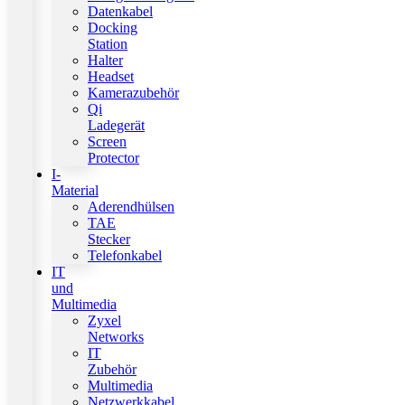
Datenkabel
Docking
Station
Halter
Headset
Kamerazubehör
Qi
Ladegerät
Screen
Protector
I-
Material
Aderendhülsen
TAE
Stecker
Telefonkabel
IT
und
Multimedia
Zyxel
Networks
IT
Zubehör
Multimedia
Netzwerkkabel