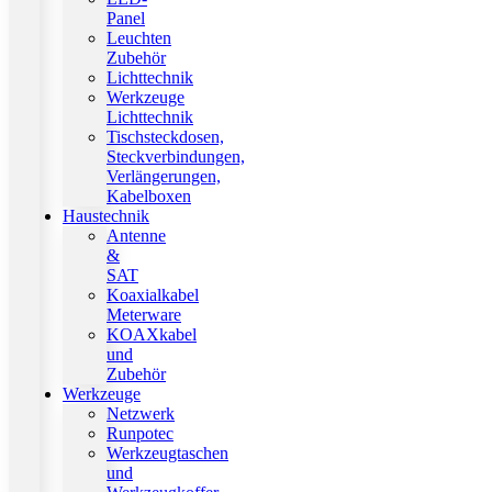
Panel
Leuchten
Zubehör
Lichttechnik
Werkzeuge
Lichttechnik
Tischsteckdosen,
Steckverbindungen,
Verlängerungen,
Kabelboxen
Haustechnik
Antenne
&
SAT
Koaxialkabel
Meterware
KOAXkabel
und
Zubehör
Werkzeuge
Netzwerk
Runpotec
Werkzeugtaschen
und