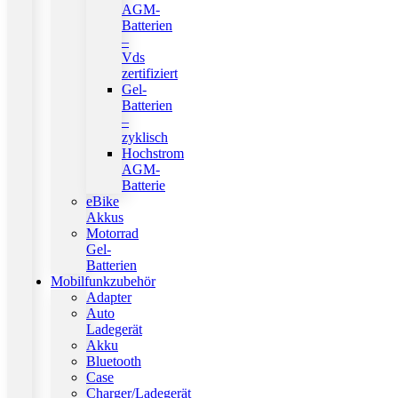
AGM-
Batterien
–
Vds
zertifiziert
Gel-
Batterien
–
zyklisch
Hochstrom
AGM-
Batterie
eBike
Akkus
Motorrad
Gel-
Batterien
Mobilfunkzubehör
Adapter
Auto
Ladegerät
Akku
Bluetooth
Case
Charger/Ladegerät