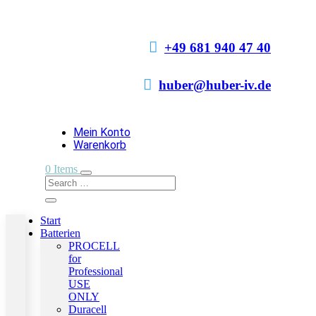

+49 681 940 47 40

huber@huber-iv.de
Mein Konto
Warenkorb
0 Items
Start
Batterien
PROCELL
for
Professional
USE
ONLY
Duracell