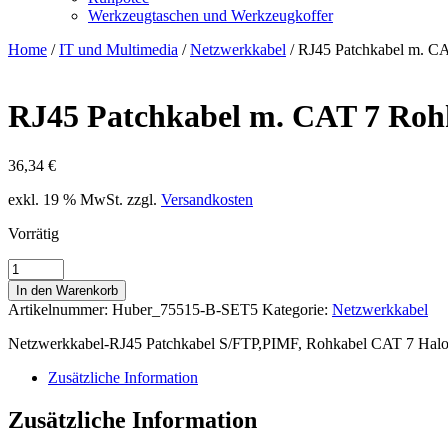
Werkzeugtaschen und Werkzeugkoffer
Home
/
IT und Multimedia
/
Netzwerkkabel
/ RJ45 Patchkabel m. C
RJ45 Patchkabel m. CAT 7 Roh
36,34
€
exkl. 19 % MwSt.
zzgl.
Versandkosten
Vorrätig
RJ45
Patchkabel
In den Warenkorb
m.
Artikelnummer:
Huber_75515-B-SET5
Kategorie:
Netzwerkkabel
CAT
7
Netzwerkkabel-RJ45 Patchkabel S/FTP,PIMF, Rohkabel CAT 7 Halog
Rohkabel
PIMF
Zusätzliche Information
blau
5m
Zusätzliche Information
Menge