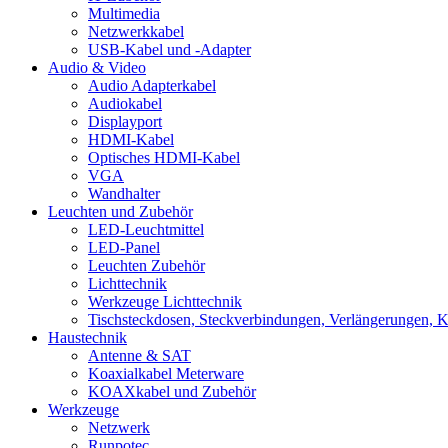
Multimedia
Netzwerkkabel
USB-Kabel und -Adapter
Audio & Video
Audio Adapterkabel
Audiokabel
Displayport
HDMI-Kabel
Optisches HDMI-Kabel
VGA
Wandhalter
Leuchten und Zubehör
LED-Leuchtmittel
LED-Panel
Leuchten Zubehör
Lichttechnik
Werkzeuge Lichttechnik
Tischsteckdosen, Steckverbindungen, Verlängerungen, 
Haustechnik
Antenne & SAT
Koaxialkabel Meterware
KOAXkabel und Zubehör
Werkzeuge
Netzwerk
Runpotec