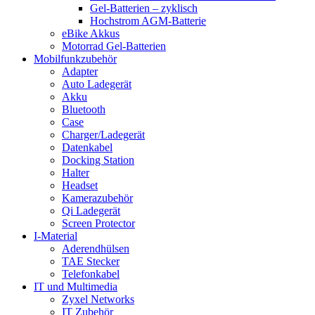
Gel-Batterien – zyklisch
Hochstrom AGM-Batterie
eBike Akkus
Motorrad Gel-Batterien
Mobilfunkzubehör
Adapter
Auto Ladegerät
Akku
Bluetooth
Case
Charger/Ladegerät
Datenkabel
Docking Station
Halter
Headset
Kamerazubehör
Qi Ladegerät
Screen Protector
I-Material
Aderendhülsen
TAE Stecker
Telefonkabel
IT und Multimedia
Zyxel Networks
IT Zubehör