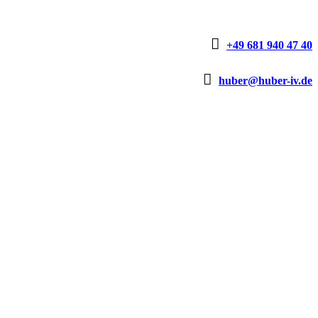

+49 681 940 47 40

huber@huber-iv.de