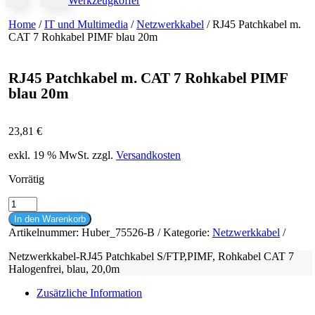
Werkzeugkoffer
Home
/
IT und Multimedia
/
Netzwerkkabel
/ RJ45 Patchkabel m.
CAT 7 Rohkabel PIMF blau 20m
RJ45 Patchkabel m. CAT 7 Rohkabel PIMF
blau 20m
23,81
€
exkl. 19 % MwSt.
zzgl.
Versandkosten
Vorrätig
RJ45
Patchkabel
In den Warenkorb
m.
Artikelnummer:
Huber_75526-B
Kategorie:
Netzwerkkabel
CAT
7
Netzwerkkabel-RJ45 Patchkabel S/FTP,PIMF, Rohkabel CAT 7
Rohkabel
Halogenfrei, blau, 20,0m
PIMF
blau
Zusätzliche Information
20m