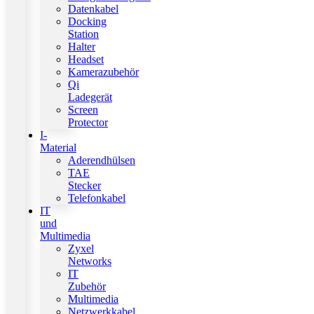
Datenkabel
Docking
Station
Halter
Headset
Kamerazubehör
Qi
Ladegerät
Screen
Protector
I-
Material
Aderendhülsen
TAE
Stecker
Telefonkabel
IT
und
Multimedia
Zyxel
Networks
IT
Zubehör
Multimedia
Netzwerkkabel