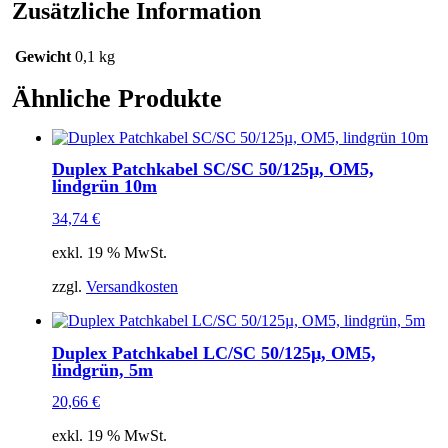
Menge
Zusätzliche Information
Gewicht
0,1 kg
Ähnliche Produkte
Duplex Patchkabel SC/SC 50/125µ, OM5,
lindgrün 10m
34,74
€
exkl. 19 % MwSt.
zzgl.
Versandkosten
Duplex Patchkabel LC/SC 50/125µ, OM5,
lindgrün, 5m
20,66
€
exkl. 19 % MwSt.