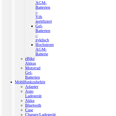
AGM-
Batterien
–
Vds
zertifiziert
Gel-
Batterien
–
zyklisch
Hochstrom
AGM-
Batterie
eBike
Akkus
Motorrad
Gel-
Batterien
Mobilfunkzubehör
Adapter
Auto
Ladegerät
Akku
Bluetooth
Case
Charger/Ladegerät