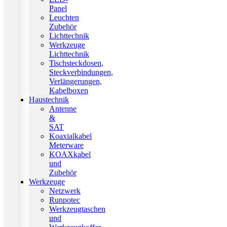
Panel
Leuchten
Zubehör
Lichttechnik
Werkzeuge
Lichttechnik
Tischsteckdosen,
Steckverbindungen,
Verlängerungen,
Kabelboxen
Haustechnik
Antenne
&
SAT
Koaxialkabel
Meterware
KOAXkabel
und
Zubehör
Werkzeuge
Netzwerk
Runpotec
Werkzeugtaschen
und