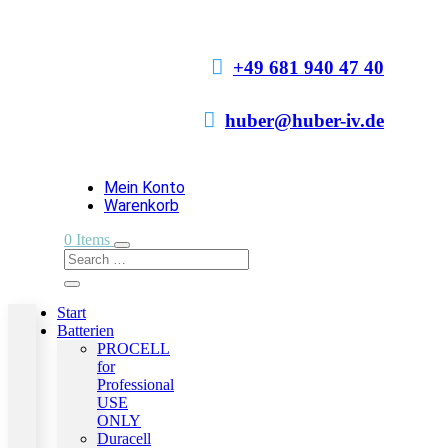

+49 681 940 47 40

huber@huber-iv.de
Mein Konto
Warenkorb
0 Items
Start
Batterien
PROCELL
for
Professional
USE
ONLY
Duracell