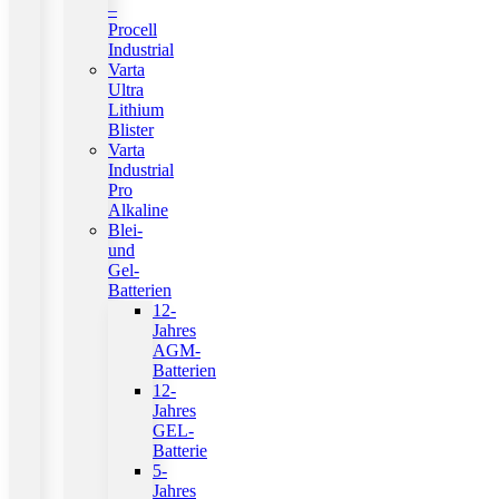
–
Procell
Industrial
Varta
Ultra
Lithium
Blister
Varta
Industrial
Pro
Alkaline
Blei-
und
Gel-
Batterien
12-
Jahres
AGM-
Batterien
12-
Jahres
GEL-
Batterie
5-
Jahres