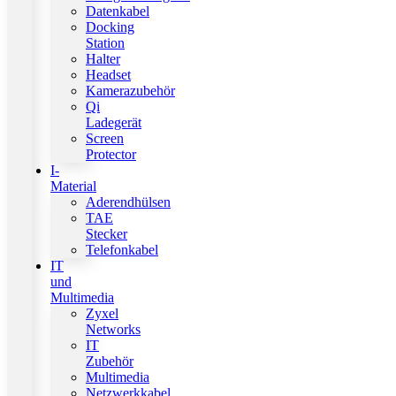
Datenkabel
Docking
Station
Halter
Headset
Kamerazubehör
Qi
Ladegerät
Screen
Protector
I-
Material
Aderendhülsen
TAE
Stecker
Telefonkabel
IT
und
Multimedia
Zyxel
Networks
IT
Zubehör
Multimedia
Netzwerkkabel