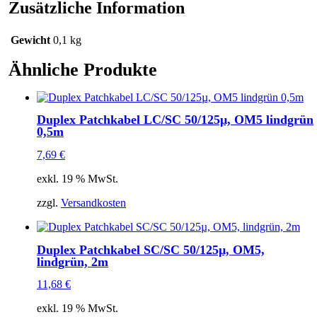
Menge
Zusätzliche Information
Gewicht
0,1 kg
Ähnliche Produkte
Duplex Patchkabel LC/SC 50/125µ, OM5 lindgrün
0,5m
7,69
€
exkl. 19 % MwSt.
zzgl.
Versandkosten
Duplex Patchkabel SC/SC 50/125µ, OM5,
lindgrün, 2m
11,68
€
exkl. 19 % MwSt.