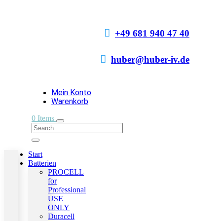

+49 681 940 47 40

huber@huber-iv.de
Mein Konto
Warenkorb
0 Items
Start
Batterien
PROCELL
for
Professional
USE
ONLY
Duracell