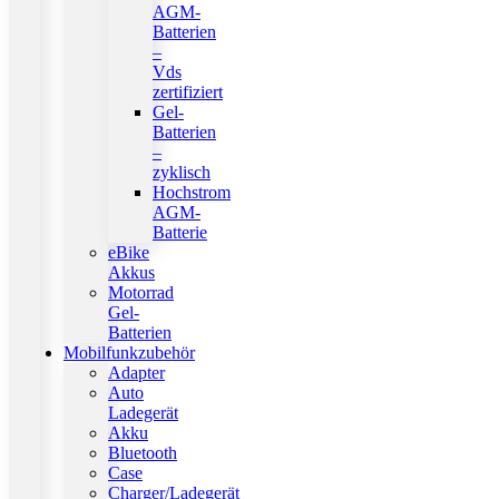
AGM-
Batterien
–
Vds
zertifiziert
Gel-
Batterien
–
zyklisch
Hochstrom
AGM-
Batterie
eBike
Akkus
Motorrad
Gel-
Batterien
Mobilfunkzubehör
Adapter
Auto
Ladegerät
Akku
Bluetooth
Case
Charger/Ladegerät