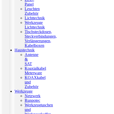
Panel
Leuchten
Zubehör
Lichttechnik
Werkzeuge
Lichttechnik
Tischsteckdosen,
Steckverbindungen,
Verlängerungen,
Kabelboxen
Haustechnik
Antenne
&
SAT
Koaxialkabel
Meterware
KOAXkabel
und
Zubehör
Werkzeuge
Netzwerk
Runpotec
Werkzeugtaschen
und