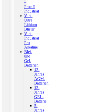
–
Procell
Industrial
Varta
Ultra
Lithium
Blister
Varta
Industrial
Pro
Alkaline
Blei-
und
Gel-
Batterien
12-
Jahres
AGM-
Batterien
12-
Jahres
GEL-
Batterie
5-
Jahres