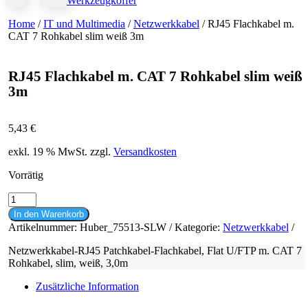
Werkzeugkoffer
Home
/
IT und Multimedia
/
Netzwerkkabel
/ RJ45 Flachkabel m.
CAT 7 Rohkabel slim weiß 3m
RJ45 Flachkabel m. CAT 7 Rohkabel slim weiß
3m
5,43
€
exkl. 19 % MwSt.
zzgl.
Versandkosten
Vorrätig
RJ45
Flachkabel
In den Warenkorb
m.
Artikelnummer:
Huber_75513-SLW
Kategorie:
Netzwerkkabel
CAT
7
Netzwerkkabel-RJ45 Patchkabel-Flachkabel, Flat U/FTP m. CAT 7
Rohkabel
Rohkabel, slim, weiß, 3,0m
slim
weiß
Zusätzliche Information
3m