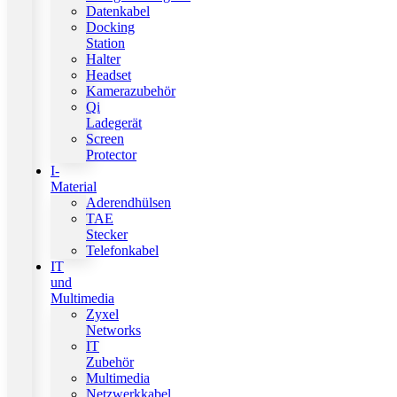
Datenkabel
Docking
Station
Halter
Headset
Kamerazubehör
Qi
Ladegerät
Screen
Protector
I-
Material
Aderendhülsen
TAE
Stecker
Telefonkabel
IT
und
Multimedia
Zyxel
Networks
IT
Zubehör
Multimedia
Netzwerkkabel