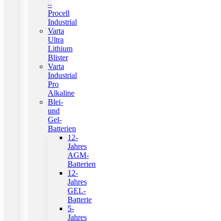
–
Procell
Industrial
Varta
Ultra
Lithium
Blister
Varta
Industrial
Pro
Alkaline
Blei-
und
Gel-
Batterien
12-
Jahres
AGM-
Batterien
12-
Jahres
GEL-
Batterie
5-
Jahres