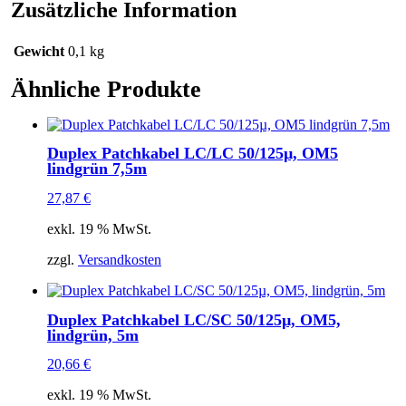
Menge
Zusätzliche Information
Gewicht
0,1 kg
Ähnliche Produkte
Duplex Patchkabel LC/LC 50/125µ, OM5
lindgrün 7,5m
27,87
€
exkl. 19 % MwSt.
zzgl.
Versandkosten
Duplex Patchkabel LC/SC 50/125µ, OM5,
lindgrün, 5m
20,66
€
exkl. 19 % MwSt.