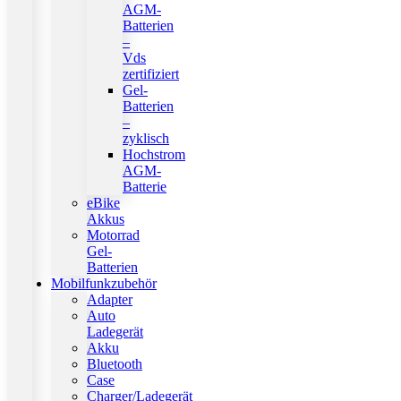
AGM-
Batterien
–
Vds
zertifiziert
Gel-
Batterien
–
zyklisch
Hochstrom
AGM-
Batterie
eBike
Akkus
Motorrad
Gel-
Batterien
Mobilfunkzubehör
Adapter
Auto
Ladegerät
Akku
Bluetooth
Case
Charger/Ladegerät