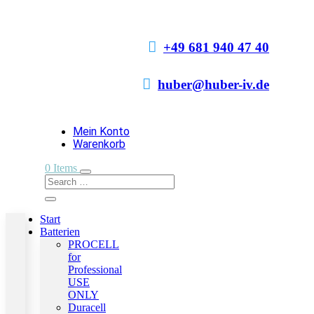

+49 681 940 47 40

huber@huber-iv.de
Mein Konto
Warenkorb
0 Items
Start
Batterien
PROCELL
for
Professional
USE
ONLY
Duracell