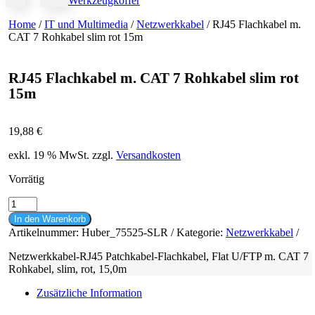
Werkzeugkoffer
Home
/
IT und Multimedia
/
Netzwerkkabel
/ RJ45 Flachkabel m.
CAT 7 Rohkabel slim rot 15m
RJ45 Flachkabel m. CAT 7 Rohkabel slim rot
15m
19,88
€
exkl. 19 % MwSt.
zzgl.
Versandkosten
Vorrätig
RJ45
Flachkabel
In den Warenkorb
m.
Artikelnummer:
Huber_75525-SLR
Kategorie:
Netzwerkkabel
CAT
7
Netzwerkkabel-RJ45 Patchkabel-Flachkabel, Flat U/FTP m. CAT 7
Rohkabel
Rohkabel, slim, rot, 15,0m
slim
rot
Zusätzliche Information
15m