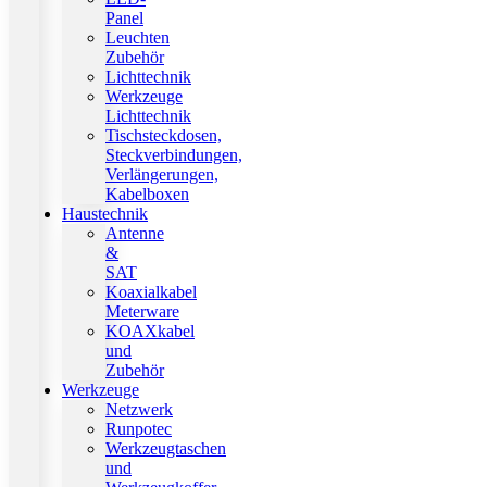
Panel
Leuchten
Zubehör
Lichttechnik
Werkzeuge
Lichttechnik
Tischsteckdosen,
Steckverbindungen,
Verlängerungen,
Kabelboxen
Haustechnik
Antenne
&
SAT
Koaxialkabel
Meterware
KOAXkabel
und
Zubehör
Werkzeuge
Netzwerk
Runpotec
Werkzeugtaschen
und