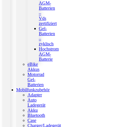
AGM-
Batterien
–
Vds
zertifiziert
Gel-
Batterien
–
zyklisch
Hochstrom
AGM-
Batterie
eBike
Akkus
Motorrad
Gel-
Batterien
Mobilfunkzubehör
Adapter
Auto
Ladegerät
Akku
Bluetooth
Case
Charger/Ladegerät