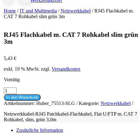
Werkzeugkoffer
Home
/
IT und Multimedia
/
Netzwerkkabel
/ RJ45 Flachkabel m.
CAT 7 Rohkabel slim grün 3m
RJ45 Flachkabel m. CAT 7 Rohkabel slim grün
3m
5,43
€
exkl. 19 % MwSt.
zzgl.
Versandkosten
Vorrätig
RJ45
Flachkabel
In den Warenkorb
m.
Artikelnummer:
Huber_75513-SLG
Kategorie:
Netzwerkkabel
CAT
7
Netzwerkkabel-RJ45 Patchkabel-Flachkabel, Flat U/FTP m. CAT 7
Rohkabel
Rohkabel, slim, grün 3,0m
slim
grün
Zusätzliche Information
3m