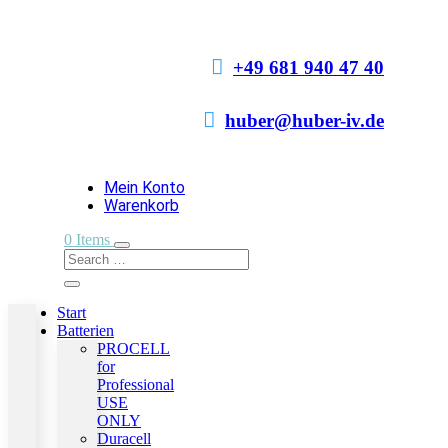

+49 681 940 47 40

huber@huber-iv.de
Mein Konto
Warenkorb
0 Items
Start
Batterien
PROCELL
for
Professional
USE
ONLY
Duracell