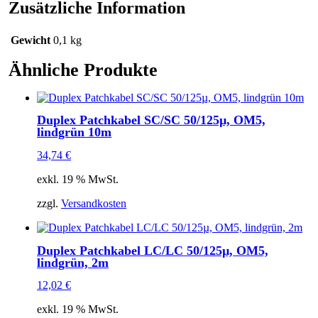
Menge
Zusätzliche Information
Gewicht
0,1 kg
Ähnliche Produkte
Duplex Patchkabel SC/SC 50/125µ, OM5,
lindgrün 10m
34,74
€
exkl. 19 % MwSt.
zzgl.
Versandkosten
Duplex Patchkabel LC/LC 50/125µ, OM5,
lindgrün, 2m
12,02
€
exkl. 19 % MwSt.