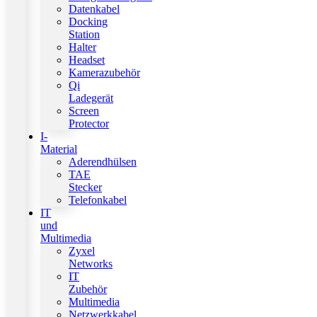
Datenkabel
Docking
Station
Halter
Headset
Kamerazubehör
Qi
Ladegerät
Screen
Protector
I-
Material
Aderendhülsen
TAE
Stecker
Telefonkabel
IT
und
Multimedia
Zyxel
Networks
IT
Zubehör
Multimedia
Netzwerkkabel