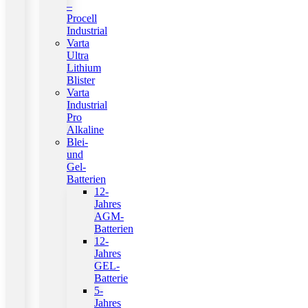
–
Procell
Industrial
Varta
Ultra
Lithium
Blister
Varta
Industrial
Pro
Alkaline
Blei-
und
Gel-
Batterien
12-
Jahres
AGM-
Batterien
12-
Jahres
GEL-
Batterie
5-
Jahres