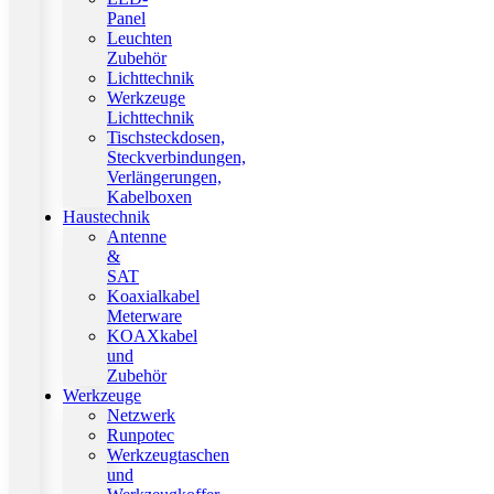
Panel
Leuchten
Zubehör
Lichttechnik
Werkzeuge
Lichttechnik
Tischsteckdosen,
Steckverbindungen,
Verlängerungen,
Kabelboxen
Haustechnik
Antenne
&
SAT
Koaxialkabel
Meterware
KOAXkabel
und
Zubehör
Werkzeuge
Netzwerk
Runpotec
Werkzeugtaschen
und