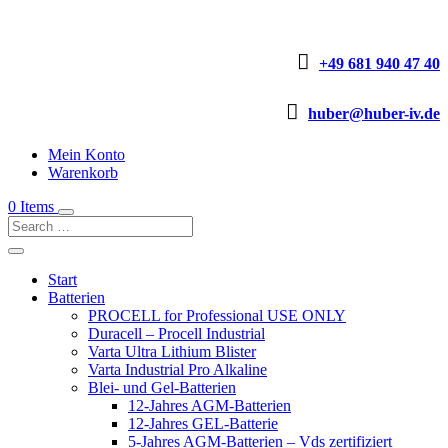

+49 681 940 47 40

huber@huber-iv.de
Mein Konto
Warenkorb
0 Items
Start
Batterien
PROCELL for Professional USE ONLY
Duracell – Procell Industrial
Varta Ultra Lithium Blister
Varta Industrial Pro Alkaline
Blei- und Gel-Batterien
12-Jahres AGM-Batterien
12-Jahres GEL-Batterie
5-Jahres AGM-Batterien – Vds zertifiziert