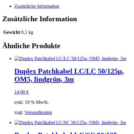
grün
Zusätzliche Information
15m
Menge
Zusätzliche Information
Gewicht
0,1 kg
Ähnliche Produkte
Duplex Patchkabel LC/LC 50/125µ,
OM5, lindgrün, 3m
14,90
€
exkl. 19 % MwSt.
zzgl.
Versandkosten