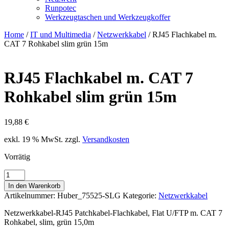
Runpotec
Werkzeugtaschen und Werkzeugkoffer
Home
/
IT und Multimedia
/
Netzwerkkabel
/ RJ45 Flachkabel m.
CAT 7 Rohkabel slim grün 15m
RJ45 Flachkabel m. CAT 7
Rohkabel slim grün 15m
19,88
€
exkl. 19 % MwSt.
zzgl.
Versandkosten
Vorrätig
RJ45
Flachkabel
In den Warenkorb
m.
Artikelnummer:
Huber_75525-SLG
Kategorie:
Netzwerkkabel
CAT
7
Netzwerkkabel-RJ45 Patchkabel-Flachkabel, Flat U/FTP m. CAT 7
Rohkabel
Rohkabel, slim, grün 15,0m
slim