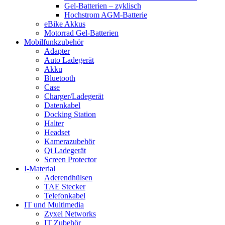
Gel-Batterien – zyklisch
Hochstrom AGM-Batterie
eBike Akkus
Motorrad Gel-Batterien
Mobilfunkzubehör
Adapter
Auto Ladegerät
Akku
Bluetooth
Case
Charger/Ladegerät
Datenkabel
Docking Station
Halter
Headset
Kamerazubehör
Qi Ladegerät
Screen Protector
I-Material
Aderendhülsen
TAE Stecker
Telefonkabel
IT und Multimedia
Zyxel Networks
IT Zubehör