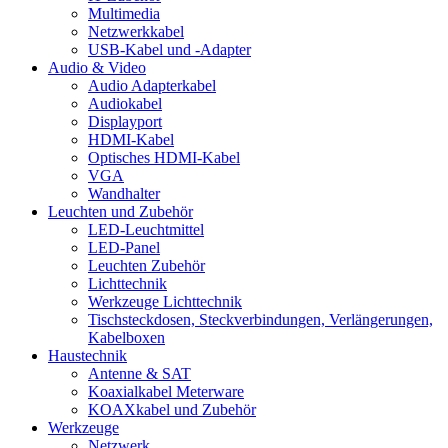
Multimedia
Netzwerkkabel
USB-Kabel und -Adapter
Audio & Video
Audio Adapterkabel
Audiokabel
Displayport
HDMI-Kabel
Optisches HDMI-Kabel
VGA
Wandhalter
Leuchten und Zubehör
LED-Leuchtmittel
LED-Panel
Leuchten Zubehör
Lichttechnik
Werkzeuge Lichttechnik
Tischsteckdosen, Steckverbindungen, Verlängerungen,
Kabelboxen
Haustechnik
Antenne & SAT
Koaxialkabel Meterware
KOAXkabel und Zubehör
Werkzeuge
Netzwerk