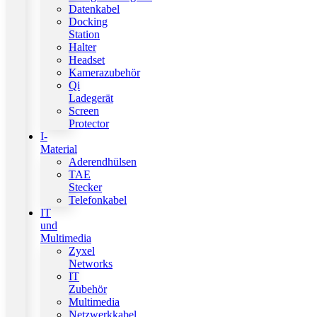
Datenkabel
Docking
Station
Halter
Headset
Kamerazubehör
Qi
Ladegerät
Screen
Protector
I-
Material
Aderendhülsen
TAE
Stecker
Telefonkabel
IT
und
Multimedia
Zyxel
Networks
IT
Zubehör
Multimedia
Netzwerkkabel