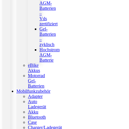
AGM-
Batterien
–
Vds
zertifiziert
Gel-
Batterien
–
zyklisch
Hochstrom
AGM-
Batterie
eBike
Akkus
Motorrad
Gel-
Batterien
Mobilfunkzubehör
Adapter
Auto
Ladegerät
Akku
Bluetooth
Case
Charger/Ladegerät