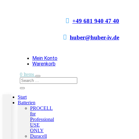

+49 681 940 47 40

huber@huber-iv.de
Mein Konto
Warenkorb
0 Items
Start
Batterien
PROCELL
for
Professional
USE
ONLY
Duracell