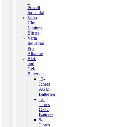
–
Procell
Industrial
Varta
Ultra
Lithium
Blister
Varta
Industrial
Pro
Alkaline
Blei-
und
Gel-
Batterien
12-
Jahres
AGM-
Batterien
12-
Jahres
GEL-
Batterie
5-
Jahres