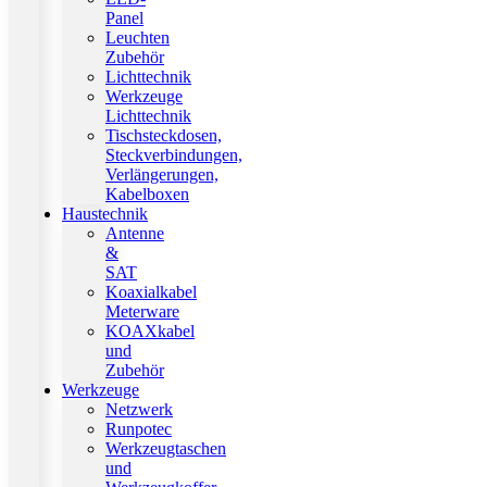
Panel
Leuchten
Zubehör
Lichttechnik
Werkzeuge
Lichttechnik
Tischsteckdosen,
Steckverbindungen,
Verlängerungen,
Kabelboxen
Haustechnik
Antenne
&
SAT
Koaxialkabel
Meterware
KOAXkabel
und
Zubehör
Werkzeuge
Netzwerk
Runpotec
Werkzeugtaschen
und