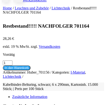
Werkzeugkoffer
Home
/
Leuchten und Zubehör
/
Lichttechnik
/ Restbestand!!!!!
NACHFOLGER 701164
Restbestand!!!!! NACHFOLGER 701164
28,26
€
exkl. 19 % MwSt.
zzgl.
Versandkosten
Vorrätig
Restbestand!!!!!
NACHFOLGER
In den Warenkorb
701164
Artikelnummer:
Huber_701156
Kategorien:
I-Material
,
Menge
Lichttechnik
Kabelbinder-Belturing, schwarz; 6 x 290mm, Kartoninh. 15.000
Stück; | Preis per 100 Stück
Zusätzliche Information