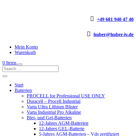

+49 681 940 47 40

huber@huber-iv.de
Mein Konto
Warenkorb
0 Items
Start
Batterien
PROCELL for Professional USE ONLY
Duracell – Procell Industrial
Varta Ultra Lithium Blister
Varta Industrial Pro Alkaline
Blei- und Gel-Batterien
12-Jahres AGM-Batterien
12-Jahres GEL-Batterie
5-Jahres AGM-Batterien – Vds zertifiziert