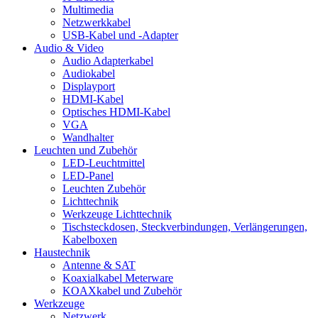
Multimedia
Netzwerkkabel
USB-Kabel und -Adapter
Audio & Video
Audio Adapterkabel
Audiokabel
Displayport
HDMI-Kabel
Optisches HDMI-Kabel
VGA
Wandhalter
Leuchten und Zubehör
LED-Leuchtmittel
LED-Panel
Leuchten Zubehör
Lichttechnik
Werkzeuge Lichttechnik
Tischsteckdosen, Steckverbindungen, Verlängerungen,
Kabelboxen
Haustechnik
Antenne & SAT
Koaxialkabel Meterware
KOAXkabel und Zubehör
Werkzeuge
Netzwerk