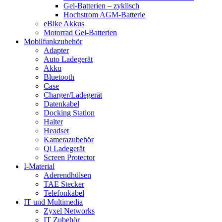
Gel-Batterien – zyklisch
Hochstrom AGM-Batterie
eBike Akkus
Motorrad Gel-Batterien
Mobilfunkzubehör
Adapter
Auto Ladegerät
Akku
Bluetooth
Case
Charger/Ladegerät
Datenkabel
Docking Station
Halter
Headset
Kamerazubehör
Qi Ladegerät
Screen Protector
I-Material
Aderendhülsen
TAE Stecker
Telefonkabel
IT und Multimedia
Zyxel Networks
IT Zubehör