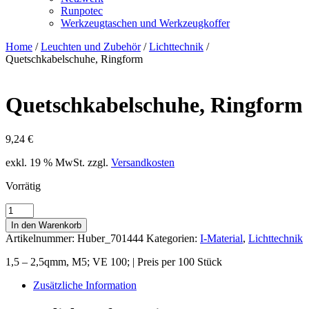
Runpotec
Werkzeugtaschen und Werkzeugkoffer
Home
/
Leuchten und Zubehör
/
Lichttechnik
/
Quetschkabelschuhe, Ringform
Quetschkabelschuhe, Ringform
9,24
€
exkl. 19 % MwSt.
zzgl.
Versandkosten
Vorrätig
Quetschkabelschuhe,
Ringform
In den Warenkorb
Menge
Artikelnummer:
Huber_701444
Kategorien:
I-Material
,
Lichttechnik
1,5 – 2,5qmm, M5; VE 100; | Preis per 100 Stück
Zusätzliche Information