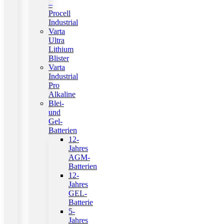
–
Procell
Industrial
Varta
Ultra
Lithium
Blister
Varta
Industrial
Pro
Alkaline
Blei-
und
Gel-
Batterien
12-
Jahres
AGM-
Batterien
12-
Jahres
GEL-
Batterie
5-
Jahres