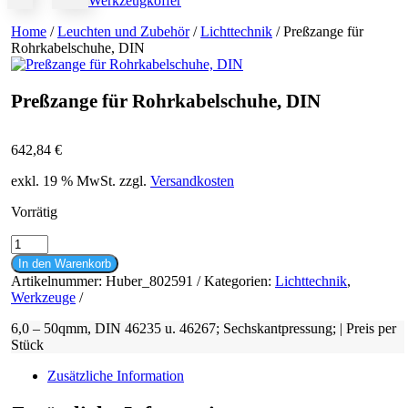
Werkzeugkoffer
Home
/
Leuchten und Zubehör
/
Lichttechnik
/ Preßzange für
Rohrkabelschuhe, DIN
Preßzange für Rohrkabelschuhe, DIN
642,84
€
exkl. 19 % MwSt.
zzgl.
Versandkosten
Vorrätig
Preßzange
für
In den Warenkorb
Rohrkabelschuhe,
Artikelnummer:
Huber_802591
Kategorien:
Lichttechnik
,
DIN
Werkzeuge
Menge
6,0 – 50qmm, DIN 46235 u. 46267; Sechskantpressung; | Preis per
Stück
Zusätzliche Information