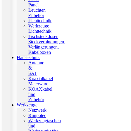
Panel
Leuchten
Zubehör
Lichttechnik
Werkzeuge
Lichttechnik
Tischsteckdosen,
Steckverbindungen,
Verlängerungen,
Kabelboxen
Haustechnik
Antenne
&
SAT
Koaxialkabel
Meterware
KOAXkabel
und
Zubehör
Werkzeuge
Netzwerk
Runpotec
Werkzeugtaschen
und