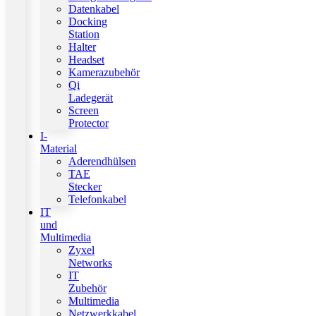
Datenkabel
Docking
Station
Halter
Headset
Kamerazubehör
Qi
Ladegerät
Screen
Protector
I-
Material
Aderendhülsen
TAE
Stecker
Telefonkabel
IT
und
Multimedia
Zyxel
Networks
IT
Zubehör
Multimedia
Netzwerkkabel