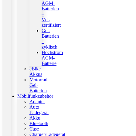
AGM-
Batterien
–
Vds
zertifiziert
Gel-
Batterien
–
zyklisch
Hochstrom
AGM-
Batterie
eBike
Akkus
Motorrad
Gel-
Batterien
Mobilfunkzubehör
Adapter
Auto
Ladegerät
Akku
Bluetooth
Case
Charger/Ladegerät