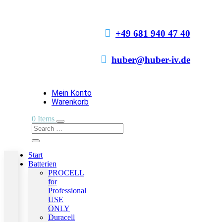

+49 681 940 47 40

huber@huber-iv.de
Mein Konto
Warenkorb
0 Items
Start
Batterien
PROCELL
for
Professional
USE
ONLY
Duracell