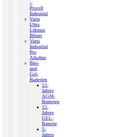
–
Procell
Industrial
Varta
Ultra
Lithium
Blister
Varta
Industrial
Pro
Alkaline
Blei-
und
Gel-
Batterien
12-
Jahres
AGM-
Batterien
12-
Jahres
GEL-
Batterie
5-
Jahres