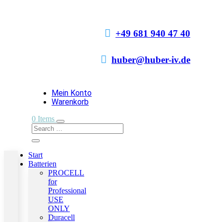

+49 681 940 47 40

huber@huber-iv.de
Mein Konto
Warenkorb
0 Items
Start
Batterien
PROCELL
for
Professional
USE
ONLY
Duracell