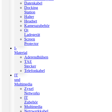
Datenkabel
Docking
Station
Halter
Headset
Kamerazubehör
Qi
Ladegerät
Screen
Protector
I-
Material
Aderendhülsen
TAE
Stecker
Telefonkabel
IT
und
Multimedia
Zyxel
Networks
IT
Zubehör
Multimedia
Netzwerkkabel