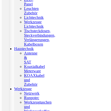
Panel
Leuchten
Zubehör
Lichttechnik
Werkzeuge
Lichttechnik
Tischsteckdosen,
Steckverbindungen,
Verlängerungen,
Kabelboxen
Haustechnik
Antenne
&
SAT
Koaxialkabel
Meterware
KOAXkabel
und
Zubehör
Werkzeuge
Netzwerk
Runpotec
Werkzeugtaschen
und