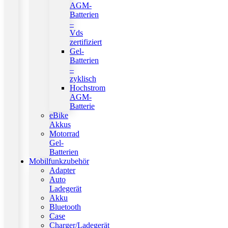
AGM-
Batterien
–
Vds
zertifiziert
Gel-
Batterien
–
zyklisch
Hochstrom
AGM-
Batterie
eBike
Akkus
Motorrad
Gel-
Batterien
Mobilfunkzubehör
Adapter
Auto
Ladegerät
Akku
Bluetooth
Case
Charger/Ladegerät