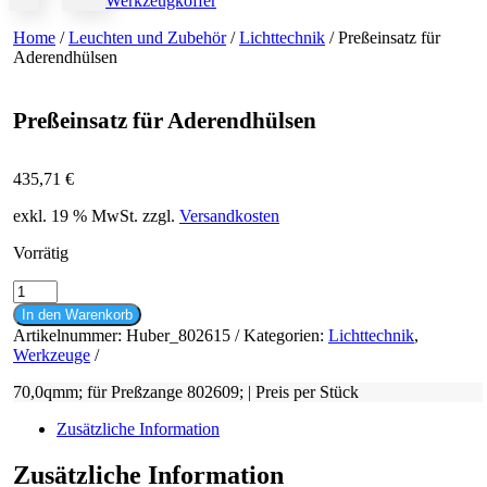
Werkzeugkoffer
Home
/
Leuchten und Zubehör
/
Lichttechnik
/ Preßeinsatz für
Aderendhülsen
Preßeinsatz für Aderendhülsen
435,71
€
exkl. 19 % MwSt.
zzgl.
Versandkosten
Vorrätig
Preßeinsatz
für
In den Warenkorb
Aderendhülsen
Artikelnummer:
Huber_802615
Kategorien:
Lichttechnik
,
Menge
Werkzeuge
70,0qmm; für Preßzange 802609; | Preis per Stück
Zusätzliche Information
Zusätzliche Information