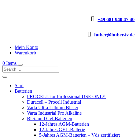

+49 681 940 47 40

huber@huber-iv.de
Mein Konto
Warenkorb
0 Items
Start
Batterien
PROCELL for Professional USE ONLY
Duracell – Procell Industrial
Varta Ultra Lithium Blister
Varta Industrial Pro Alkaline
Blei- und Gel-Batterien
12-Jahres AGM-Batterien
12-Jahres GEL-Batterie
5-Jahres AGM-Batterien – Vds zertifiziert