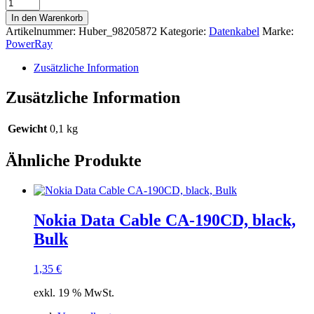
PowerRay
Data
In den Warenkorb
Cable
Artikelnummer:
Huber_98205872
Kategorie:
Datenkabel
Marke:
PR-
PowerRay
DCUM200TBK,
USB
Zusätzliche Information
/
MICRO
Zusätzliche Information
USB,
2.0
m,
Gewicht
0,1 kg
Textile
black,
Ähnliche Produkte
Blister
Menge
Nokia Data Cable CA-190CD, black,
Bulk
1,35
€
exkl. 19 % MwSt.