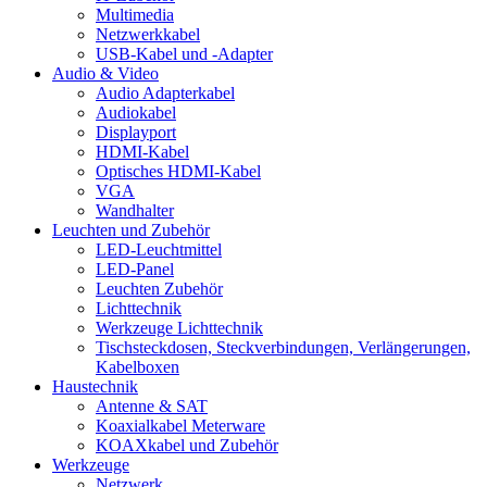
Multimedia
Netzwerkkabel
USB-Kabel und -Adapter
Audio & Video
Audio Adapterkabel
Audiokabel
Displayport
HDMI-Kabel
Optisches HDMI-Kabel
VGA
Wandhalter
Leuchten und Zubehör
LED-Leuchtmittel
LED-Panel
Leuchten Zubehör
Lichttechnik
Werkzeuge Lichttechnik
Tischsteckdosen, Steckverbindungen, Verlängerungen,
Kabelboxen
Haustechnik
Antenne & SAT
Koaxialkabel Meterware
KOAXkabel und Zubehör
Werkzeuge
Netzwerk