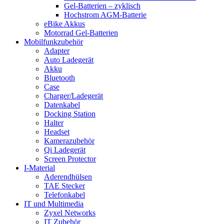
Gel-Batterien – zyklisch
Hochstrom AGM-Batterie
eBike Akkus
Motorrad Gel-Batterien
Mobilfunkzubehör
Adapter
Auto Ladegerät
Akku
Bluetooth
Case
Charger/Ladegerät
Datenkabel
Docking Station
Halter
Headset
Kamerazubehör
Qi Ladegerät
Screen Protector
I-Material
Aderendhülsen
TAE Stecker
Telefonkabel
IT und Multimedia
Zyxel Networks
IT Zubehör